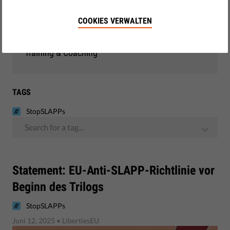
Demokratie & Gerechtigkeit
COOKIES VERWALTEN
EU-Beobachtung
Training & Coaching
TAGS
StopSLAPPs
Search for a tag...
Statement: EU-Anti-SLAPP-Richtlinie vor
Beginn des Trilogs
StopSLAPPs
Juni 12, 2025
• LibertiesEU