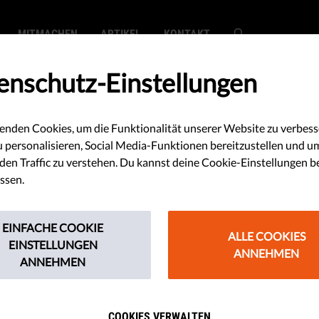
MITMACHEN
ARTIKEL
KONTAKT
enschutz-Einstellungen
enden Cookies, um die Funktionalität unserer Website zu verbess
SEARCH
u personalisieren, Social Media-Funktionen bereitzustellen und u
en Traffic zu verstehen. Du kannst deine Cookie-Einstellungen b
ssen.
EINFACHE COOKIE
ALLE COOKIES
EINSTELLUNGEN
ANNEHMEN
ANNEHMEN
-Aktivismus: Gefahr, Desinformation 
racy Drinks Berlin
COOKIES VERWALTEN