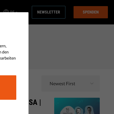
DE
NEWSLETTER
SPENDEN
ern,
m den
earbeiten
und die DSA |