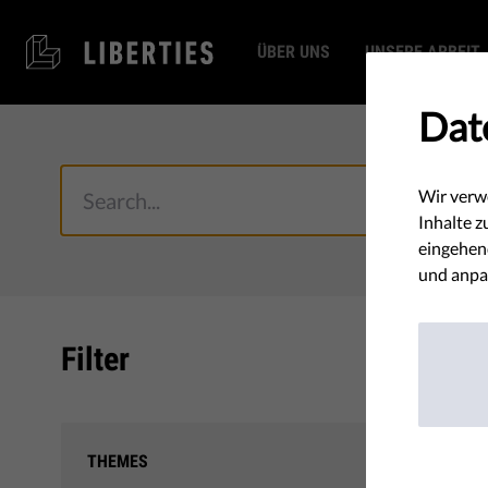
ÜBER UNS
UNSERE ARBEIT
Dat
Wir verw
Inhalte z
eingehend
und anpa
Filter
Online
THEMES
Democ