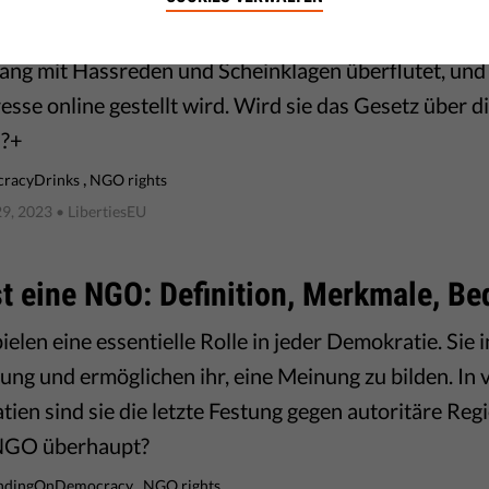
es für in der Öffentlichkeit agierende Aktivist/innen 
ang mit Hassreden und Scheinklagen überflutet, un
esse online gestellt wird. Wird sie das Gesetz über d
n?+
,
racyDrinks
NGO rights
9, 2023
• LibertiesEU
t eine NGO: Definition, Merkmale, B
elen eine essentielle Rolle in jeder Demokratie. Sie 
ung und ermöglichen ihr, eine Meinung zu bilden. In 
ien sind sie die letzte Festung gegen autoritäre Re
 NGO überhaupt?
,
dingOnDemocracy
NGO rights