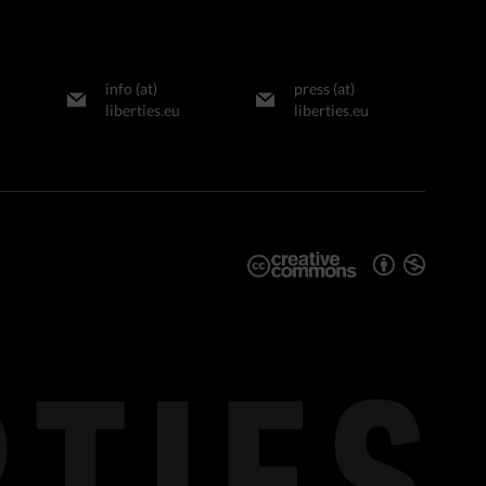
info (at)
press (at)
liberties.eu
liberties.eu