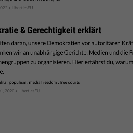
2022
• LibertiesEU
atie & Gerechtigkeit erklärt
iten daran, unsere Demokratien vor autoritären Kräf
nken wir an unabhängige Gerichte, Medien und die Fr
ngruppen zu organisieren. Hier erfährst du, warum 
e.
,
,
,
ghts
populism
media freedom
free courts
1, 2020
• LibertiesEU