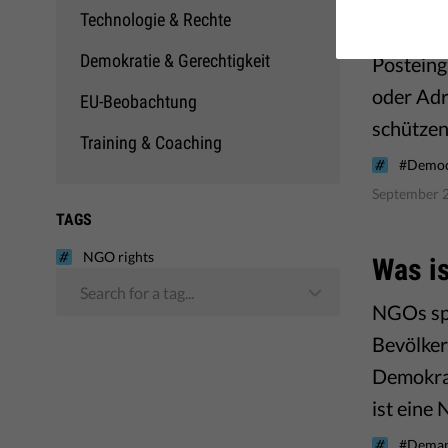
Technologie & Rechte
2023 ist 
Demokratie & Gerechtigkeit
Posteing
oder Adr
EU-Beobachtung
schütze
Training & Coaching
#Democ
September 2
TAGS
NGO rights
Was is
Search for a tag...
NGOs spi
Bevölker
Demokrat
ist eine
#Deman