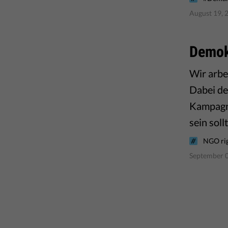
August 19, 
Demokr
Wir arbe
Dabei de
Kampagne
sein sollt
NGO ri
September 0