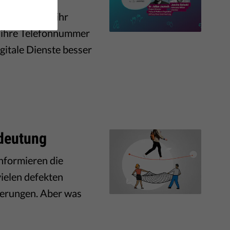
normal, dass ihr
d ihre Telefonnummer
igitale Dienste besser
edeutung
informieren die
vielen defekten
gierungen. Aber was