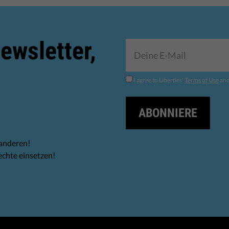
ewsletter,
I agree to Liberties'
Terms of Use
an
ABONNIERE
 anderen!
echte einsetzen!