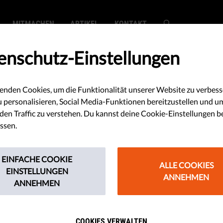
MITMACHEN
ARTIKEL
KONTAKT
enschutz-Einstellungen
enden Cookies, um die Funktionalität unserer Website zu verbess
SEARCH
u personalisieren, Social Media-Funktionen bereitzustellen und u
en Traffic zu verstehen. Du kannst deine Cookie-Einstellungen b
ssen.
EINFACHE COOKIE
ALLE COOKIES
EINSTELLUNGEN
ANNEHMEN
ANNEHMEN
aden, wie man kommuniziert: Bekämpf
 Frauen
COOKIES VERWALTEN