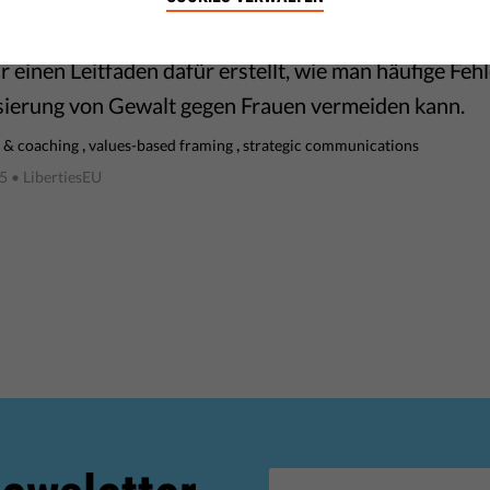
menarbeit mit dem Europäischen Institut für Gleich
 einen Leitfaden dafür erstellt, wie man häufige Fehl
ierung von Gewalt gegen Frauen vermeiden kann.
,
,
g & coaching
values-based framing
strategic communications
25
• LibertiesEU