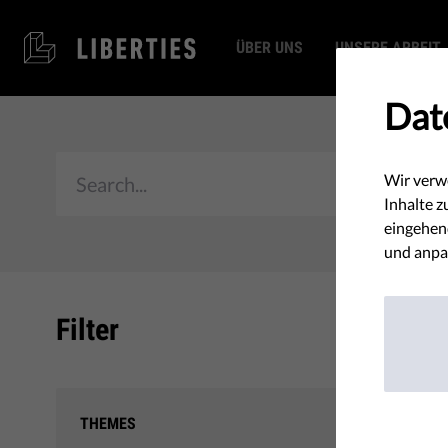
ÜBER UNS
UNSERE ARBEIT
Dat
Wir verw
Inhalte z
eingehend
und anpa
Filter
Leitf
THEMES
gegen