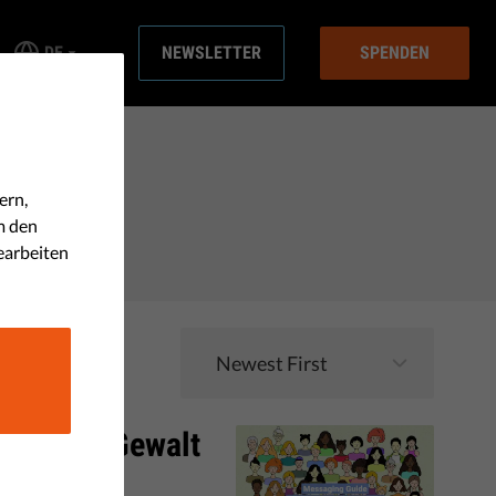
DE
NEWSLETTER
SPENDEN
ern,
m den
earbeiten
ung von Gewalt