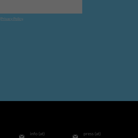
d
Privacy Policy
.
info (at)
press (at)