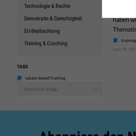
Technologie & Rechte
In Zusam
Demokratie & Gerechtigkeit
haben wir
Thematis
EU-Beobachtung
trainin
Training & Coaching
Juni 18, 20
TAGS
values-based framing
Search for a tag...