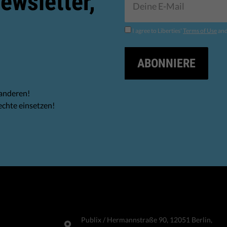
ewsletter,
I agree to Liberties'
Terms of Use
an
ABONNIERE
 anderen!
echte einsetzen!
Publix​ / Hermannstraße 90, 12051 Berlin,