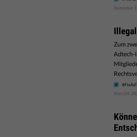
Dezember 1
Illega
Zum zwei
Adtech-I
Mitglied
Rechtsve
#FixAd
März 04, 20
​Könne
Entsc