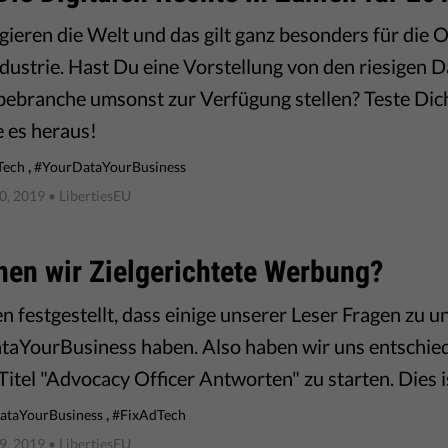
gieren die Welt und das gilt ganz besonders für die O
ustrie. Hast Du eine Vorstellung von den riesigen 
ebranche umsonst zur Verfügung stellen? Teste Dic
e es heraus!
,
Tech
#YourDataYourBusiness
0, 2019
• LibertiesEU
hen wir Zielgerichtete Werbung?
n festgestellt, dass einige unserer Leser Fragen zu
aYourBusiness haben. Also haben wir uns entschiede
itel "Advocacy Officer Antworten" zu starten. Dies is
,
ataYourBusiness
#FixAdTech
9, 2019
• LibertiesEU