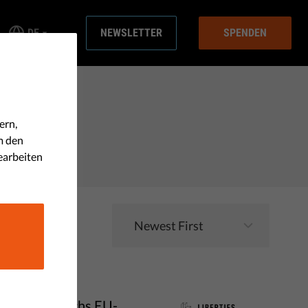
DE
NEWSLETTER
SPENDEN
ern,
m den
earbeiten
zember in sechs EU-