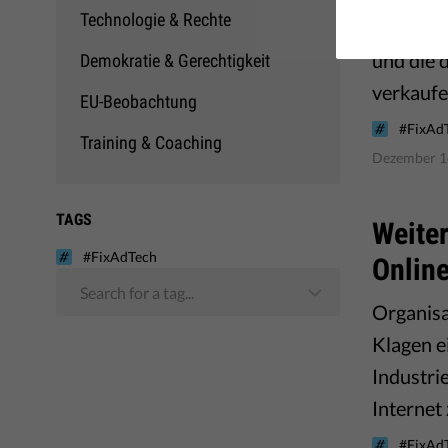
Technologie & Rechte
Ländern 
und die 
Demokratie & Gerechtigkeit
verkaufe
EU-Beobachtung
#FixAd
Training & Coaching
Dezember 1
TAGS
Weiter
#FixAdTech
Onlin
Search for a tag...
Organisa
Klagen e
Industri
Internet 
#FixAd