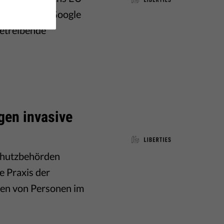
, mit denen Google
betreibende
gen invasive
schutzbehörden
e Praxis der
ten von Personen im