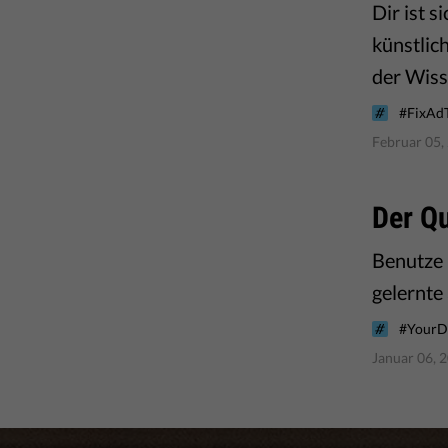
Dir ist s
künstlich
der Wiss
#FixAd
Februar 05,
Der Qu
Benutze 
gelernte
#YourD
Januar 06, 