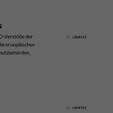
s
VO-Verstöße der
die eruopäischen
chutzbehörden,