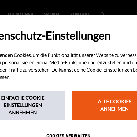
MITMACHEN
ARTIKEL
KONTAKT
enschutz-Einstellungen
enden Cookies, um die Funktionalität unserer Website zu verbess
SEARCH
u personalisieren, Social Media-Funktionen bereitzustellen und u
en Traffic zu verstehen. Du kannst deine Cookie-Einstellungen b
ssen.
EINFACHE COOKIE
ALLE COOKIES
EINSTELLUNGEN
ANNEHMEN
ANNEHMEN
dTech-Kampagne in den Medien
richte zu den neuen Datenschutz-Klagen, die im De
COOKIES VERWALTEN