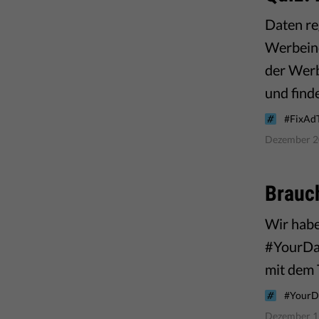
Daten re
Werbeind
der Werb
und find
#FixAd
Dezember 2
Brauc
Wir habe
#YourDat
mit dem T
#YourD
Dezember 1