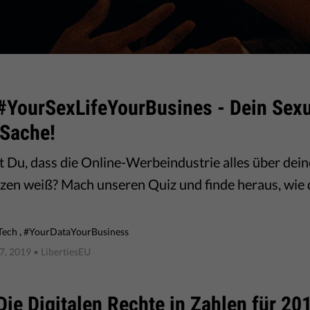
#YourSexLifeYourBusines - Dein Sexu
 Sache!
 Du, dass die Online-Werbeindustrie alles über dein
zen weiß? Mach unseren Quiz und finde heraus, wie 
,
Tech
#YourDataYourBusiness
7, 2019
• LibertiesEU
Die Digitalen Rechte in Zahlen für 20