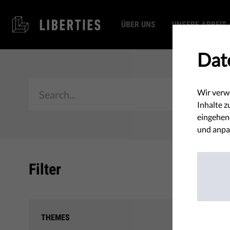
ÜBER UNS
UNSERE ARBEIT
Dat
Wir verw
Inhalte z
eingehend
und anpa
Filter
#FixA
THEMES
Medienbe