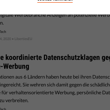
eingereicht wurden, gegen Ausschreibungsverfahren
digitale Werbebranche Anzeigen an potenzielle Wer
n.
Tech
4, 2020
• LibertiesEU
e koordinierte Datenschutzklagen ge
e-Werbung
tionen aus 6 Ländern haben heute bei ihren Daten
ingereicht. Sie wehren sich damit gegen die schädlich
e für verhaltensorientierte Werbung, persönliche Da
zu verbreiten.
Tech