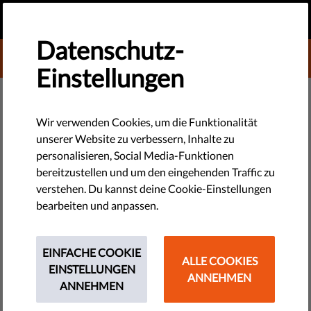
DE
SPENDEN
MENU
Datenschutz-
DONATE TO LIBERTIES
Einstellungen
TECHNOLOGIE & RECHTE
Quiz: #YourSexLifeYourBusines
Wir verwenden Cookies, um die Funktionalität
unserer Website zu verbessern, Inhalte zu
- Dein Sexualleben ist Deine
personalisieren, Social Media-Funktionen
Sache!
bereitzustellen und um den eingehenden Traffic zu
verstehen. Du kannst deine Cookie-Einstellungen
bearbeiten und anpassen.
Möchtest Du, dass die Online-Werbeindustrie alles über
deine sexuellen Präferenzen weiß? Mach unseren Quiz und
finde heraus, wie du sie daran hindern kannst.
EINFACHE COOKIE
ALLE COOKIES
EINSTELLUNGEN
ANNEHMEN
by LibertiesEU
ANNEHMEN
Dezember 27, 2019