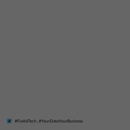
,
#FixAdTech
#YourDataYourBusiness