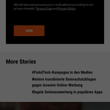
We will store and process your e-mail address according to our
privacy-friendly'
Terms of Use
and
Privacy Policy
.
SIGN
More Stories
#FixAdTech-Kampagne in den Medien
Weitere koordinierte Datenschutzklagen
gegen invasive Online-Werbung
Illegale Datenauswertung in populären Apps