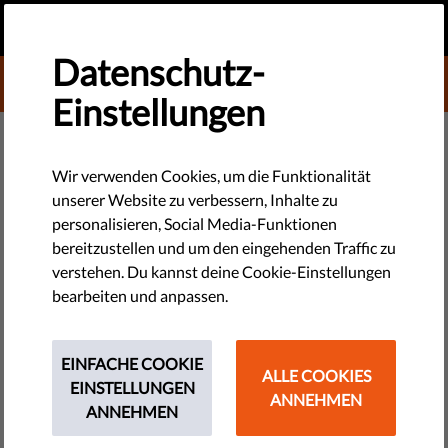
DE
SPENDEN
MENU
Datenschutz-
DONATE TO LIBERTIES
Einstellungen
Deine Daten sind Deine Sache.
Sag Google und IAB, dass sie
Wir verwenden Cookies, um die Funktionalität
unserer Website zu verbessern, Inhalte zu
sich um ihre eigenen Dinge
personalisieren, Social Media-Funktionen
kümmern sollen.
bereitzustellen und um den eingehenden Traffic zu
verstehen. Du kannst deine Cookie-Einstellungen
bearbeiten und anpassen.
Unterschreibe die Petition & Schütze Deine Privatsphäre.
by Eva Simon
EINFACHE COOKIE
November 25, 2019
ALLE COOKIES
EINSTELLUNGEN
ANNEHMEN
ANNEHMEN