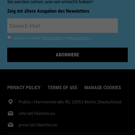
Sie werden sehen, was wir erreicht haben!
Zeig mir ältere Ausgaben des Newsletters
I agree to Liberties'
Terms of Use
and
Privacy Policy
.
ABONNIERE
PRIVACY POLICY
TERMS OF USE
MANAGE COOKIES
Publix​ / Hermannstraße 90, 12051 Berlin, Deutschland
info (at) liberties.eu
press (at) liberties.eu