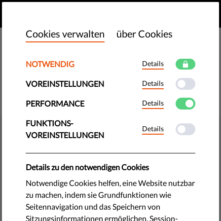
DE
SPENDEN
MENU
Cookies verwalten
über Cookies
NOTWENDIG
Details
VOREINSTELLUNGEN
Details
PERFORMANCE
Details
FUNKTIONS-
Details
DEMOKRATIE & GERECHTIGKEIT
VOREINSTELLUNGEN
Letzten Monat bei Liberties: Die
manipulative Rolle der KI bei
Details zu den notwendigen Cookies
Wahlen und warum der
Notwendige Cookies helfen, eine Website nutzbar
zu machen, indem sie Grundfunktionen wie
Rechtsstaatlichkeitsbericht der
Seitennavigation und das Speichern von
EU beim Schutz der Demokratie
Sitzungsinformationen ermöglichen. Session-