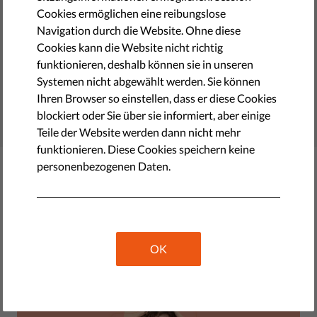
Cookies ermöglichen eine reibungslose
zu kurz greift
Navigation durch die Website. Ohne diese
Cookies kann die Website nicht richtig
Das hat Liberties im Juli dieses Jahres so alles
funktionieren, deshalb können sie in unseren
unternommen.
Systemen nicht abgewählt werden. Sie können
recapnewsletter
Ihren Browser so einstellen, dass er diese Cookies
blockiert oder Sie über sie informiert, aber einige
August 03, 2026
• LibertiesEU
Teile der Website werden dann nicht mehr
funktionieren. Diese Cookies speichern keine
personenbezogenen Daten.
Latest Stories
OK