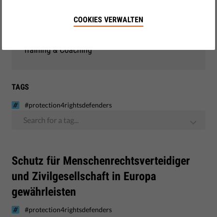
Demokratie & Gerechtigkeit
COOKIES VERWALTEN
EU-Beobachtung
Training & Coaching
TAGS
#protection4rightsdefenders
Search for a tag...
Schutz für Menschenrechtsverteidiger
und Zivilgesellschaft in Europa
gewährleisten
#protection4rightsdefenders