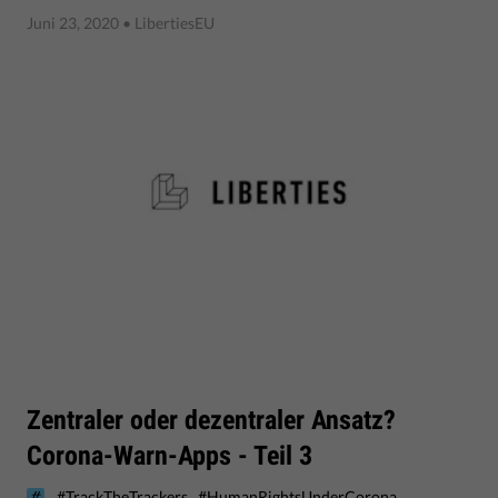
Juni 23, 2020
• LibertiesEU
Zentraler oder dezentraler Ansatz?
Corona-Warn-Apps - Teil 3
,
#TrackTheTrackers
#HumanRightsUnderCorona