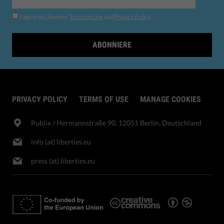
I agree to Liberties'
Terms of Use
and
Privacy Policy
.
ABONNIERE
PRIVACY POLICY
TERMS OF USE
MANAGE COOKIES
Publix​ / Hermannstraße 90, 12051 Berlin, Deutschland
info (at) liberties.eu
press (at) liberties.eu