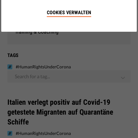
Demokratie & Gerechtigkeit
COOKIES VERWALTEN
EU-Beobachtung
Training & Coaching
TAGS
#HumanRightsUnderCorona
Search for a tag...
​Italien verlegt positiv auf Covid-19
getestete Migranten auf Quarantäne
Schiffe
#HumanRightsUnderCorona