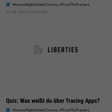
,
#HumanRightsUnderCorona
#TrackTheTrackers
Juli 08, 2020
• LibertiesEU
Quiz: Was weißt du über Tracing Apps?
,
#HumanRightsUnderCorona
#TrackTheTrackers