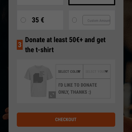
35 €
Donate at least 50€+ and get
3
the t-shirt
I'D LIKE TO DONATE
ONLY, THANKS :)
CHECKOUT