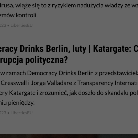
rusa, wiąże się to z ryzykiem nadużycia władzy ze w
mów kontroli.
023
• LibertiesEU
racy Drinks Berlin, luty | Katargate:
rupcja polityczna?
w ramach Democracy Drinks Berlin z przedstawiciela
a Cresswell i Jorge Valladare z Transparency Interna
fery Katargate i zrozumieć, jak doszło do skandalu po
iu pieniędzy.
2023
• LibertiesEU