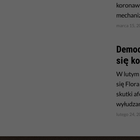
koronawi
mechaniz
marca 15, 2
​Democ
się ko
W lutym 
się Flor
skutki a
wyłudzan
lutego 24, 