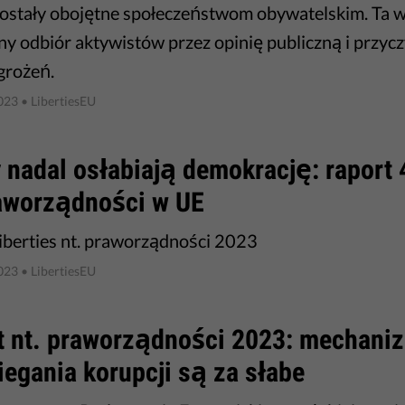
ostały obojętne społeczeństwom obywatelskim. Ta 
y odbiór aktywistów przez opinię publiczną i przycz
agrożeń.
2023
• LibertiesEU
nadal osłabiają demokrację: raport 
raworządności w UE
iberties nt. praworządności 2023
2023
• LibertiesEU
t nt. praworządności 2023: mechani
egania korupcji są za słabe