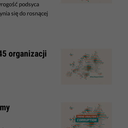
wrogość podsyca
ynia się do rosnącej
45 organizacji
zmy