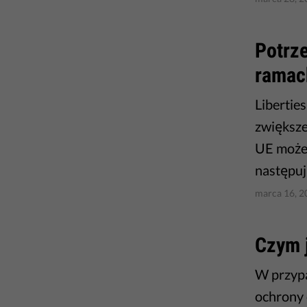
​Potrz
ramac
Libertie
zwiększe
UE może 
następuj
marca 16, 2
​Czym 
W przypa
ochrony 