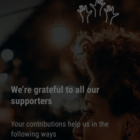
We’re grateful to all our
supporters
Your contributions help us in the
following ways