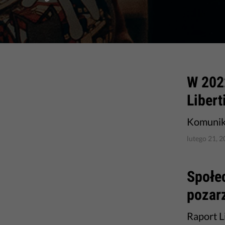
​W 202
Libert
Komunik
lutego 21, 
Społe
pozar
Raport L