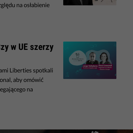
zględu na osłabienie
 Czy w UE szerzy
mi Liberties spotkali
tional, aby omówić
legającego na