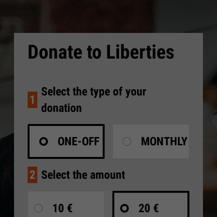
Donate to Liberties
Select the type of your
1
donation
ONE-OFF
MONTHLY
2
Select the amount
10 €
20 €