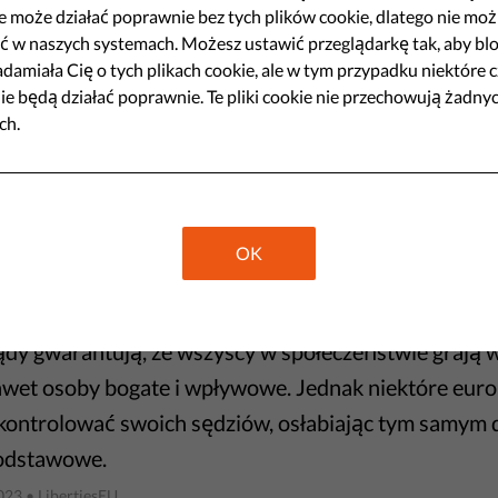
e może działać poprawnie bez tych plików cookie, dlatego nie moż
e oszczerstw to podejmowane przez wpływowe oso
ć w naszych systemach. Możesz ustawić przeglądarkę tak, aby bl
wiarygodności i reputacji w celu odwrócenia uwagi opi
damiała Cię o tych plikach cookie, ale w tym przypadku niektóre c
ie będą działać poprawnie. Te pliki cookie nie przechowują żadny
o starają się ukryć. Pozbieranie się po kampanii oszc
ch.
iwe.
023
• LibertiesEU
OK
 jest wymiar sprawiedliwości? Dlacze
żne dla demokracji?
dy gwarantują, że wszyscy w społeczeństwie grają 
awet osoby bogate i wpływowe. Jednak niektóre euro
kontrolować swoich sędziów, osłabiając tym samym 
odstawowe.
023
• LibertiesEU