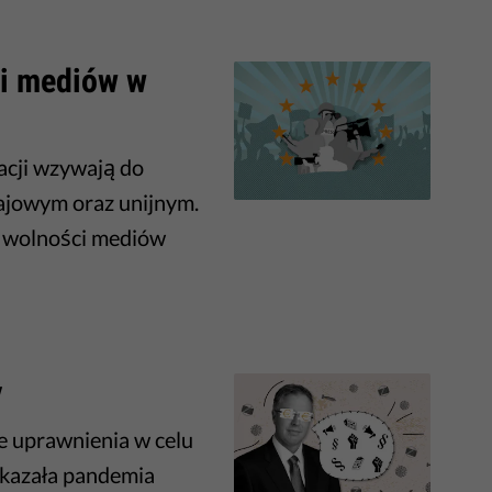
ci mediów w
acji wzywają do
rajowym oraz unijnym.
o wolności mediów
y
e uprawnienia w celu
okazała pandemia