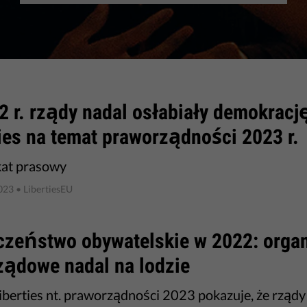
2 r. rządy nadal osłabiały demokrację
ies na temat praworządności 2023 r.
at prasowy
2023
• LibertiesEU
czeństwo obywatelskie w 2022: organ
ządowe nadal na lodzie
iberties nt. praworządności 2023 pokazuje, że rząd