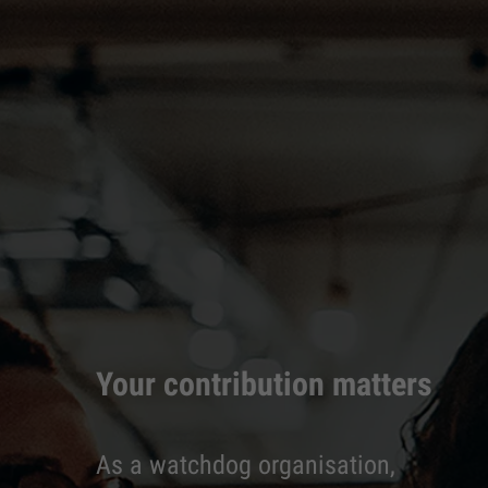
Your contribution matters
As a watchdog organisation,