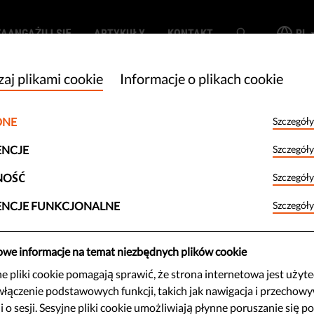
ZAANGAŻUJ SIĘ
ARTYKUŁY
KONTAKT
PL
aj plikami cookie
Informacje o plikach cookie
DNE
Szczegóły
SEARCH
ENCJE
Szczegóły
NOŚĆ
Szczegóły
ENCJE FUNKCJONALNE
Szczegóły
owe informacje na temat niezbędnych plików cookie
 pliki cookie pomagają sprawić, że strona internetowa jest użyt
 jest kampania oszczerstw? Czy potraf
włączenie podstawowych funkcji, takich jak nawigacja i przechow
znać i zwalczyć?
i o sesji. Sesyjne pliki cookie umożliwiają płynne poruszanie się po