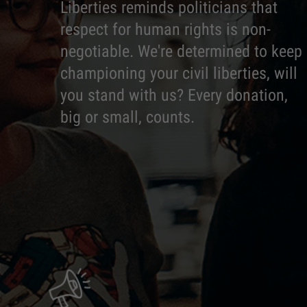
Liberties reminds politicians that
respect for human rights is non-
negotiable. We're determined to keep
championing your civil liberties, will
you stand with us? Every donation,
big or small, counts.