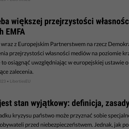
eba większej przejrzystości własnoś
h EMFA
s wraz z Europejskim Partnerstwem na rzecz Demokr
nia przejrzystości własności mediów na poziomie k
to osiągnąć uwzględniając w europejskiej ustawie 
ące zalecenia.
023
• LibertiesEU
jest stan wyjątkowy: definicja, zasad
dku kryzysu państwo może przyznać sobie specjaln
obywateli przed niebezpieczeństwem. Jednak, jak p