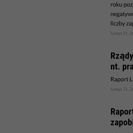
roku poz
negatywn
liczby z
lutego 21, 
Rządy 
nt. p
Raport L
lutego 21, 
Rapor
zapobi