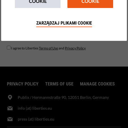
COOKIE
COOKIE
ZARZĄDZAJ PLIKAMI COOKIE
SUBSCRIBE
I agree to Liberties
Terms of Use
and
Privacy Policy
PRIVACY POLICY
TERMS OF USE
MANAGE COOKIES
Publix​ / Hermannstraße 90, 12051 Berlin, Germany
info (at) liberties.eu
press (at) liberties.eu