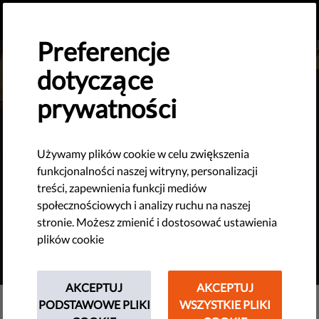
PL
PRZEKAŻ DAROWIZNĘ
MENU
Preferencje
dotyczące
Subscribe to stay in the loop
prywatności
Why should I?
You will get the latest reports before everyone else!
Używamy plików cookie w celu zwiększenia
You can follow what we are doing for your right!
funkcjonalności naszej witryny, personalizacji
treści, zapewnienia funkcji mediów
You will know about our achivements!
społecznościowych i analizy ruchu na naszej
stronie. Możesz zmienić i dostosować ustawienia
Show me past issues of the newsletter
plików cookie
AKCEPTUJ
AKCEPTUJ
PODSTAWOWE PLIKI
WSZYSTKIE PLIKI
Liberties Newsletter