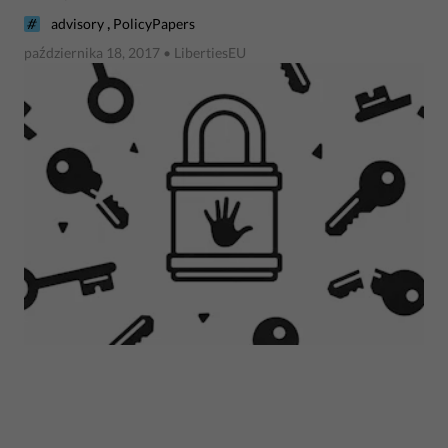
,
advisory
PolicyPapers
października 18, 2017
• LibertiesEU