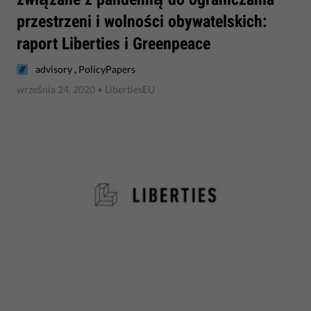
przestrzeni i wolności obywatelskich:
raport Liberties i Greenpeace
,
advisory
PolicyPapers
września 24, 2020
• LibertiesEU