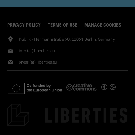
PRIVACY POLICY
TERMS OF USE
MANAGE COOKIES
Publix​ / Hermannstraße 90, 12051 Berlin, Germany
info (at) liberties.eu
press (at) liberties.eu