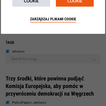
COOKIE
COOKIE
Demokracja i Sprawiedliwość
Monitoring UE
ZARZĄDZAJ PLIKAMI COOKIE
Kursy i szkolenia
TAGS
advisory
Search for a tag...
​Trzy środki, które powinna podjąć
Komisja Europejska, aby pomóc w
przywróceniu demokracji na Węgrzech
,
PolicyPapers
advisory