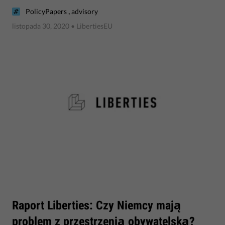
,
PolicyPapers
advisory
listopada 30, 2020
• LibertiesEU
​Raport Liberties: Czy Niemcy mają
problem z przestrzenią obywatelską?