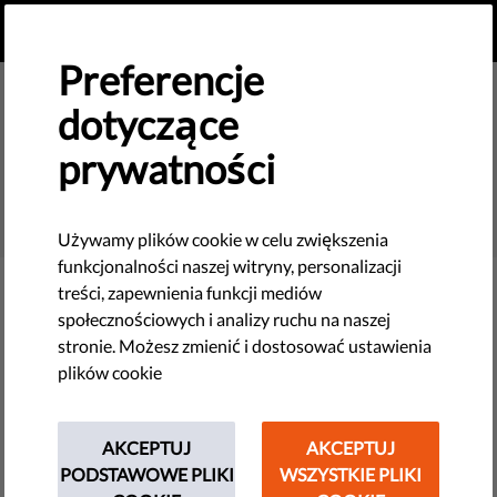
PL
PRZEKAŻ DAROWIZNĘ
MENU
Preferencje
dotyczące
prywatności
SEARCH
Używamy plików cookie w celu zwiększenia
funkcjonalności naszej witryny, personalizacji
treści, zapewnienia funkcji mediów
Filter
społecznościowych i analizy ruchu na naszej
stronie. Możesz zmienić i dostosować ustawienia
plików cookie
THEMES
AKCEPTUJ
AKCEPTUJ
Nowe technologie i prawa człowieka
PODSTAWOWE PLIKI
WSZYSTKIE PLIKI