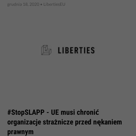
grudnia 18, 2020
• LibertiesEU
​#StopSLAPP - UE musi chronić
organizacje strażnicze przed nękaniem
prawnym