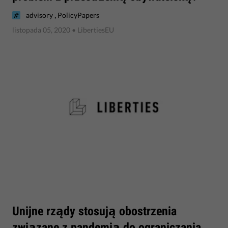
,
advisory
PolicyPapers
listopada 05, 2020
• LibertiesEU
​Unijne rządy stosują obostrzenia
związane z pandemią do ograniczania