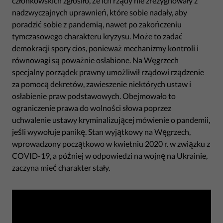
członkowskich zgłosiło, że ich rządy nie zrezygnowały z
nadzwyczajnych uprawnień, które sobie nadały, aby
poradzić sobie z pandemią, nawet po zakończeniu
tymczasowego charakteru kryzysu. Może to zadać
demokracji spory cios, ponieważ mechanizmy kontroli i
równowagi są poważnie osłabione. Na Węgrzech
specjalny porządek prawny umożliwił rządowi rządzenie
za pomocą dekretów, zawieszenie niektórych ustaw i
osłabienie praw podstawowych. Obejmowało to
ograniczenie prawa do wolności słowa poprzez
uchwalenie ustawy kryminalizującej mówienie o pandemii,
jeśli wywołuje panikę. Stan wyjątkowy na Węgrzech,
wprowadzony początkowo w kwietniu 2020 r. w związku z
COVID-19, a później w odpowiedzi na wojnę na Ukrainie,
zaczyna mieć charakter stały.