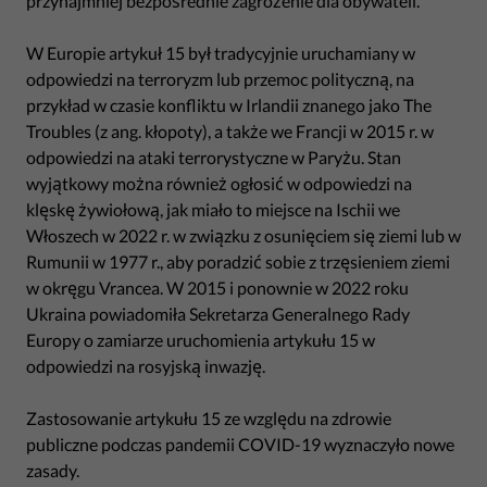
przynajmniej bezpośrednie zagrożenie dla obywateli.
W Europie artykuł 15 był tradycyjnie uruchamiany w
odpowiedzi na terroryzm lub przemoc polityczną, na
przykład w czasie konfliktu w Irlandii znanego jako The
Troubles (z ang. kłopoty), a także we Francji w 2015 r. w
odpowiedzi na ataki terrorystyczne w Paryżu. Stan
wyjątkowy można również ogłosić w odpowiedzi na
klęskę żywiołową, jak miało to miejsce na Ischii we
Włoszech w 2022 r. w związku z osunięciem się ziemi lub w
Rumunii w 1977 r., aby poradzić sobie z trzęsieniem ziemi
w okręgu Vrancea. W 2015 i ponownie w 2022 roku
Ukraina powiadomiła Sekretarza Generalnego Rady
Europy o zamiarze uruchomienia artykułu 15 w
odpowiedzi na rosyjską inwazję.
Zastosowanie artykułu 15 ze względu na zdrowie
publiczne podczas pandemii COVID-19 wyznaczyło nowe
zasady.