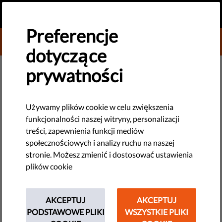
PL
PRZEKAŻ DAROWIZNĘ
MENU
Preferencje
DONATE TO LIBERTIES
dotyczące
prywatności
DEMOKRACJA I SPRAWIEDLIWOŚĆ
​Czym jest stan wyjątkowy:
Używamy plików cookie w celu zwiększenia
funkcjonalności naszej witryny, personalizacji
definicja, zasady
treści, zapewnienia funkcji mediów
społecznościowych i analizy ruchu na naszej
W przypadku kryzysu państwo może przyznać sobie
stronie. Możesz zmienić i dostosować ustawienia
specjalne uprawnienia w celu ochrony obywateli przed
plików cookie
niebezpieczeństwem. Jednak, jak pokazała pandemia
koronawirusa, wiąże się to z ryzykiem nadużycia władzy ze
względu na osłabienie mechanizmów kontroli.
AKCEPTUJ
AKCEPTUJ
PODSTAWOWE PLIKI
WSZYSTKIE PLIKI
by Eleanor Brooks