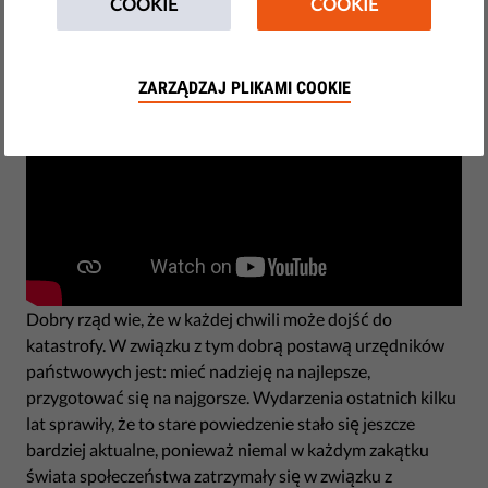
COOKIE
COOKIE
marca 15, 2023
ZARZĄDZAJ PLIKAMI COOKIE
Dobry rząd wie, że w każdej chwili może dojść do
katastrofy. W związku z tym dobrą postawą urzędników
państwowych jest: mieć nadzieję na najlepsze,
przygotować się na najgorsze. Wydarzenia ostatnich kilku
lat sprawiły, że to stare powiedzenie stało się jeszcze
bardziej aktualne, ponieważ niemal w każdym zakątku
świata społeczeństwa zatrzymały się w związku z