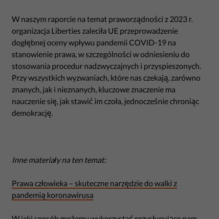
W naszym raporcie na temat praworządności z 2023 r.
organizacja Liberties zaleciła UE przeprowadzenie
dogłębnej oceny wpływu pandemii COVID-19 na
stanowienie prawa, w szczególności w odniesieniu do
stosowania procedur nadzwyczajnych i przyspieszonych.
Przy wszystkich wyzwaniach, które nas czekają, zarówno
znanych, jak i nieznanych, kluczowe znaczenie ma
nauczenie się, jak stawić im czoła, jednocześnie chroniąc
demokrację.
Inne materiały na ten temat:
Prawa człowieka – skuteczne narzędzie do walki z
pandemią koronawirusa
W jaki sposób możemy wykorzystać przysługujące nam