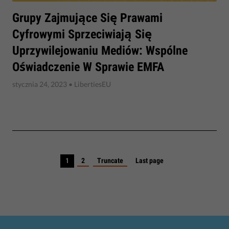
​Grupy Zajmujące Się Prawami
Cyfrowymi Sprzeciwiają Się
Uprzywilejowaniu Mediów: Wspólne
Oświadczenie W Sprawie EMFA
stycznia 24, 2023
• LibertiesEU
1
2
Truncate
Last page