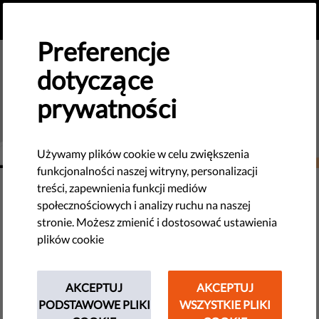
PL
PRZEKAŻ DAROWIZNĘ
MENU
Preferencje
dotyczące
prywatności
Używamy plików cookie w celu zwiększenia
funkcjonalności naszej witryny, personalizacji
DEMOKRACJA I SPRAWIEDLIWOŚĆ
treści, zapewnienia funkcji mediów
społecznościowych i analizy ruchu na naszej
Co to jest wymiar
stronie. Możesz zmienić i dostosować ustawienia
sprawiedliwości? Dlaczego
plików cookie
wolne sądy są ważne dla
demokracji?
AKCEPTUJ
AKCEPTUJ
PODSTAWOWE PLIKI
WSZYSTKIE PLIKI