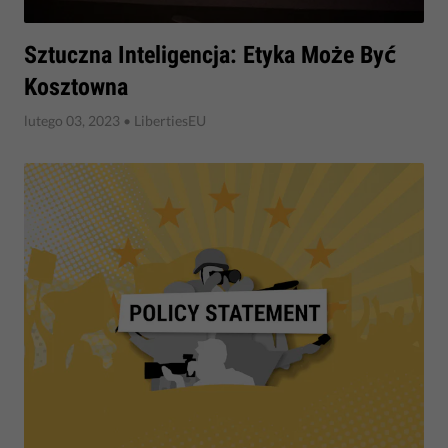
​Sztuczna Inteligencja: Etyka Może Być
Kosztowna
lutego 03, 2023
• LibertiesEU