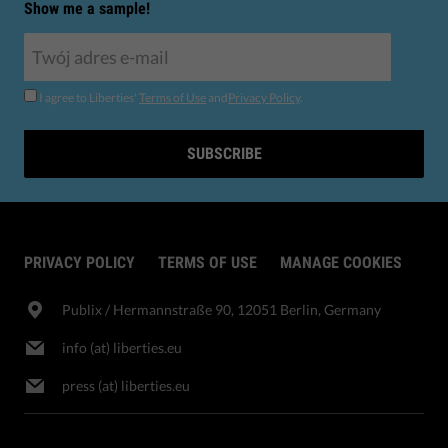
Show me a sample!
I agree to Liberties'
Terms of Use
and
Privacy Policy
.
SUBSCRIBE
PRIVACY POLICY
TERMS OF USE
MANAGE COOKIES
Publix​ / Hermannstraße 90, 12051 Berlin, Germany
info (at) liberties.eu
press (at) liberties.eu