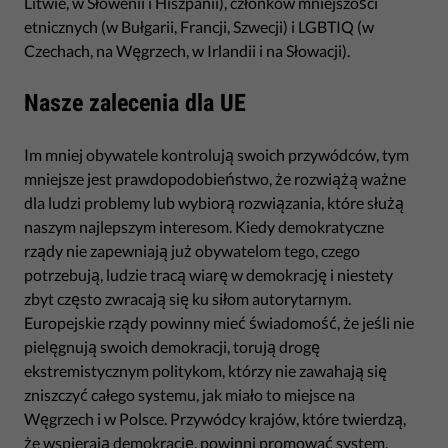
Litwie, w Słowenii i Hiszpanii), członków mniejszości
etnicznych (w Bułgarii, Francji, Szwecji) i LGBTIQ (w
Czechach, na Węgrzech, w Irlandii i na Słowacji).
Nasze zalecenia dla UE
Im mniej obywatele kontrolują swoich przywódców, tym
mniejsze jest prawdopodobieństwo, że rozwiążą ważne
dla ludzi problemy lub wybiorą rozwiązania, które służą
naszym najlepszym interesom. Kiedy demokratyczne
rządy nie zapewniają już obywatelom tego, czego
potrzebują, ludzie tracą wiarę w demokrację i niestety
zbyt często zwracają się ku siłom autorytarnym.
Europejskie rządy powinny mieć świadomość, że jeśli nie
pielęgnują swoich demokracji, torują drogę
ekstremistycznym politykom, którzy nie zawahają się
zniszczyć całego systemu, jak miało to miejsce na
Węgrzech i w Polsce. Przywódcy krajów, które twierdzą,
że wspierają demokrację, powinni promować system,