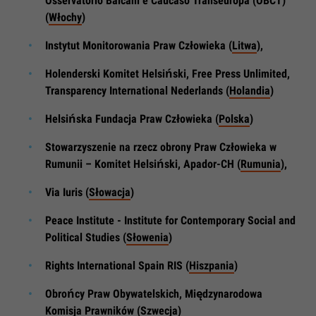
Osservatorio Balcani e Caucaso Transeuropa (OBCT)
(
Włochy
)
Instytut Monitorowania Praw Człowieka (
Litwa
),
Holenderski Komitet Helsiński, Free Press Unlimited,
Transparency International Nederlands (
Holandia
)
Helsińska Fundacja Praw Człowieka (
Polska
)
Stowarzyszenie na rzecz obrony Praw Człowieka w
Rumunii – Komitet Helsiński, Apador-CH (
Rumunia
),
Via Iuris (
Słowacja
)
Peace Institute - Institute for Contemporary Social and
Political Studies (
Słowenia
)
Rights International Spain RIS (
Hiszpania
)
Obrońcy Praw Obywatelskich, Międzynarodowa
Komisja Prawników (
Szwecja
)