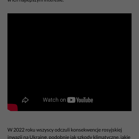
W 2022 roku wszyscy odczuli konsekwencje rosyjskiej
inwazji na Ukrainę, podobnie jak szkody klimatyczne, jakie