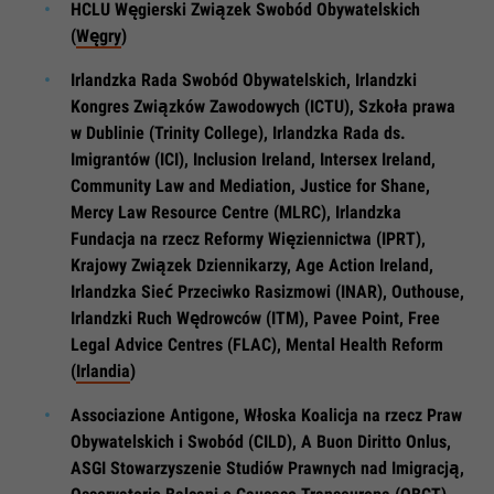
HCLU Węgierski Związek Swobód Obywatelskich
(
Węgry
)
Irlandzka Rada Swobód Obywatelskich, Irlandzki
Kongres Związków Zawodowych (ICTU), Szkoła prawa
w Dublinie (Trinity College), Irlandzka Rada ds.
Imigrantów (ICI), Inclusion Ireland, Intersex Ireland,
Community Law and Mediation, Justice for Shane,
Mercy Law Resource Centre (MLRC), Irlandzka
Fundacja na rzecz Reformy Więziennictwa (IPRT),
Krajowy Związek Dziennikarzy, Age Action Ireland,
Irlandzka Sieć Przeciwko Rasizmowi (INAR), Outhouse,
Irlandzki Ruch Wędrowców (ITM), Pavee Point, Free
Legal Advice Centres (FLAC), Mental Health Reform
(
Irlandia
)
Associazione Antigone, Włoska Koalicja na rzecz Praw
Obywatelskich i Swobód (CILD), A Buon Diritto Onlus,
ASGI Stowarzyszenie Studiów Prawnych nad Imigracją,