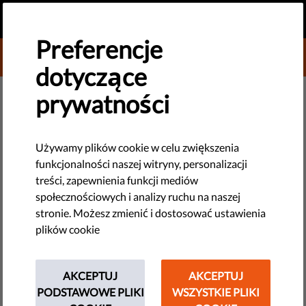
PL
PRZEKAŻ DAROWIZNĘ
MENU
Preferencje
DONATE TO LIBERTIES
dotyczące
DEMOKRACJA I SPRAWIEDLIWOŚĆ
prywatności
Rządy nadal osłabiają
demokrację: raport 45
Używamy plików cookie w celu zwiększenia
funkcjonalności naszej witryny, personalizacji
organizacji nt. praworządności
treści, zapewnienia funkcji mediów
w UE
społecznościowych i analizy ruchu na naszej
stronie. Możesz zmienić i dostosować ustawienia
plików cookie
Raport Liberties nt. praworządności 2023
by Israel Butler
AKCEPTUJ
AKCEPTUJ
lutego 21, 2023
PODSTAWOWE PLIKI
WSZYSTKIE PLIKI