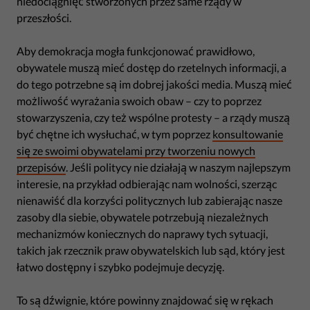
niedociągnięć stworzonych przez same rządy w
przeszłości.
Aby demokracja mogła funkcjonować prawidłowo,
obywatele muszą mieć dostęp do rzetelnych informacji, a
do tego potrzebne są im dobrej jakości media. Muszą mieć
możliwość wyrażania swoich obaw – czy to poprzez
stowarzyszenia, czy też wspólne protesty – a rządy muszą
być chętne ich wysłuchać, w tym poprzez
konsultowanie
się ze swoimi obywatelami przy tworzeniu nowych
przepisów
. Jeśli politycy nie działają w naszym najlepszym
interesie, na przykład odbierając nam wolności, szerząc
nienawiść dla korzyści politycznych lub zabierając nasze
zasoby dla siebie, obywatele potrzebują niezależnych
mechanizmów koniecznych do naprawy tych sytuacji,
takich jak rzecznik praw obywatelskich lub sąd, który jest
łatwo dostępny i szybko podejmuje decyzję.
To są dźwignie, które powinny znajdować się w rękach