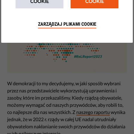
COOKIE
COOKIE
ZARZĄDZAJ PLIKAMI COOKIE
W demokracji to my decydujemy, w jaki sposób wybrani
przez nas przedstawiciele wykorzystują uprawnienia i
zasoby, które im przekazaliśmy. Kiedy rządzą obywatele,
możemy wymagać od naszych przywódców, aby robili to,
co najlepsze dla nas wszystkich. Z
naszego raportu
wynika
jednak, że w 2022 r. rządy w całej UE nadal utrudniały
obywatelom nakłanianie swoich przywódców do działania
w ich najlepszym interesie.