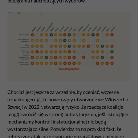
przegrania nadchodzących wyborów.
Chociaż jest jeszcze za wcześnie, by oceniać, wczesne
oznaki sugerują, że nowe rządy utworzone we Włoszech i
Szwecji w 2022 r. stwarzają ryzyko, że rządzące koalicje
mogą zwrócić się w stronę autorytaryzmu, jeśli istniejące
mechanizmy kontroli instytucjonalnej nie będą
wystarczająco silne. Potwierdza to na przykład fakt, że
retoryczne ataki na organizacje pozarządowe i media ze