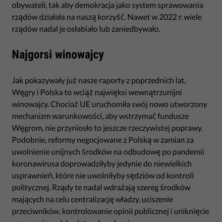
obywateli, tak aby demokracja jako system sprawowania
rządów działała na naszą korzyść. Nawet w 2022 r. wiele
rządów nadal je osłabiało lub zaniedbywało.
Najgorsi winowajcy
Jak pokazywały już nasze raporty z poprzednich lat,
Węgry i Polska to wciąż najwięksi wewnątrzunijni
winowajcy. Chociaż UE uruchomiła swój nowo utworzony
mechanizm warunkowości, aby wstrzymać fundusze
Węgrom, nie przyniosło to jeszcze rzeczywistej poprawy.
Podobnie, reformy negocjowane z Polską w zamian za
uwolnienie unijnych środków na odbudowę po pandemii
koronawirusa doprowadziłyby jedynie do niewielkich
usprawnień, które nie uwolniłyby sędziów od kontroli
politycznej. Rządy te nadal wdrażają szereg środków
mających na celu centralizację władzy, uciszenie
przeciwników, kontrolowanie opinii publicznej i uniknięcie