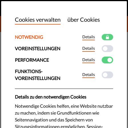
DE
SPENDEN
MENU
Cookies verwalten
über Cookies
DONATE TO LIBERTIES
NOTWENDIG
Details
TRAINING & COACHING
VOREINSTELLUNGEN
Details
So nutzen wir unsere Rechte, um
nach Corona unsere Freiheiten
PERFORMANCE
Details
zurückzuerhalten
FUNKTIONS-
Details
VOREINSTELLUNGEN
Viele von uns sind damit einverstanden, dass die Regierung
unsere Freiheiten einschränkt, wenn das die Ausbreitung von
Details zu den notwendigen Cookies
Corona verlangsamt. Dank der Menschenrechte können wir
Notwendige Cookies helfen, eine Website nutzbar
unsere Freiheiten wiedererlangen, sobald Einschränkungen
zu machen, indem sie Grundfunktionen wie
nicht mehr nötig sind.
Seitennavigation und das Speichern von
Sitzungsinformationen ermöglichen. Session-