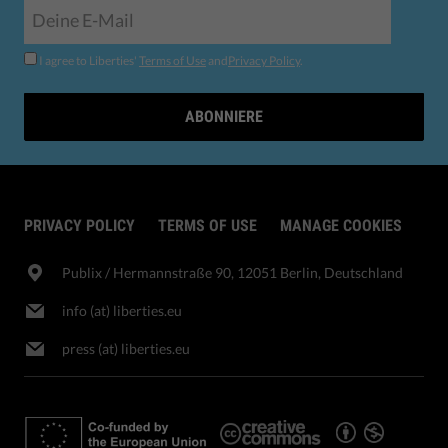
I agree to Liberties'
Terms of Use
and
Privacy Policy
.
ABONNIERE
PRIVACY POLICY
TERMS OF USE
MANAGE COOKIES
Publix​ / Hermannstraße 90, 12051 Berlin, Deutschland
info (at) liberties.eu
press (at) liberties.eu