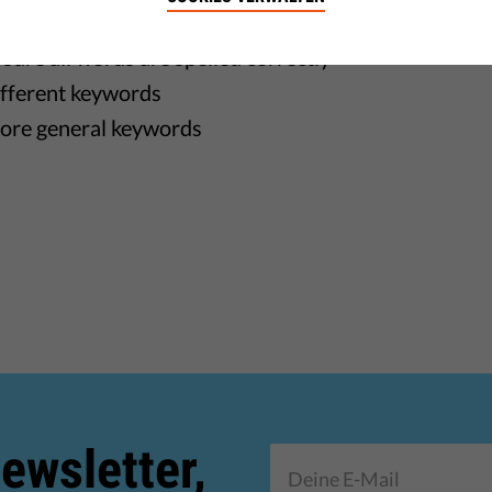
ggestions
sure all words are spelled correctly
ifferent keywords
ore general keywords
ewsletter,