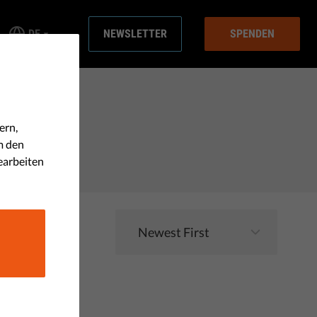
DE
NEWSLETTER
SPENDEN
ern,
m den
earbeiten