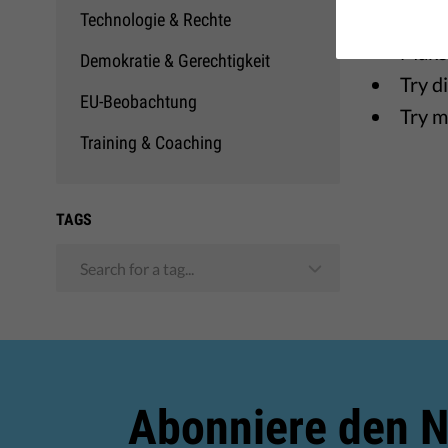
A few su
Technologie & Rechte
Make 
Demokratie & Gerechtigkeit
Try d
EU-Beobachtung
Try m
Training & Coaching
TAGS
Search for a tag...
Abonniere den N