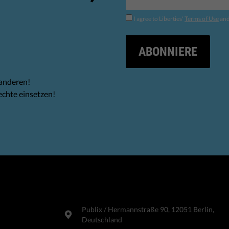
I agree to Liberties'
Terms of Use
an
ABONNIERE
 anderen!
echte einsetzen!
Publix​ / Hermannstraße 90, 12051 Berlin,
Deutschland