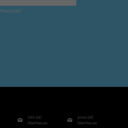
d
Privacy Policy
.
info (at)
press (at)
liberties.eu
liberties.eu