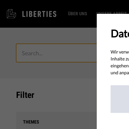
ÜBER UNS
UNSERE ARBEIT
Dat
Wir verw
Inhalte z
eingehend
und anpa
Filter
Your s
THEMES