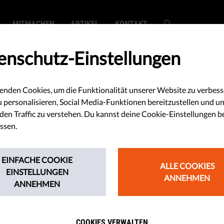
MITMACHEN
ARTIKEL
KONTAKT
enschutz-Einstellungen
enden Cookies, um die Funktionalität unserer Website zu verbess
SEARCH
u personalisieren, Social Media-Funktionen bereitzustellen und u
en Traffic zu verstehen. Du kannst deine Cookie-Einstellungen b
ssen.
EINFACHE COOKIE
ALLE COOKIES
EINSTELLUNGEN
ANNEHMEN
ANNEHMEN
earch did not match any content.
COOKIES VERWALTEN