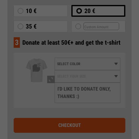
10 €
20 €
35 €
3
Donate at least 50€+ and get the t-shirt
I'D LIKE TO DONATE ONLY,
THANKS :)
CHECKOUT