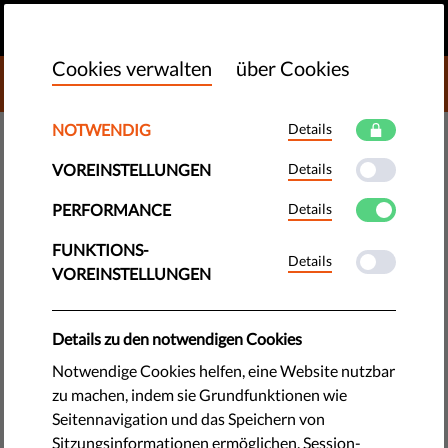
DE
SPENDEN
MENU
Cookies verwalten
über Cookies
DONATE TO LIBERTIES
NOTWENDIG
Details
DEMOKRATIE & GERECHTIGKEIT
VOREINSTELLUNGEN
Details
Die Zivilgesellschaft im Jahr
2021: Unter Druck, oder schon
PERFORMANCE
Details
unterdrückt?
FUNKTIONS-
Details
VOREINSTELLUNGEN
Der aktuelle Rule of Law-Bericht von Liberties zeigt, dass
zivilgesellschaftliche Organisationen in Europa zunehmend
Details zu den notwendigen Cookies
mit Anfeindungen von allen Seiten konfrontiert sind.
Notwendige Cookies helfen, eine Website nutzbar
Überregulierung und unzureichender gesetzlicher Schutz
zu machen, indem sie Grundfunktionen wie
machten auch 2021 Probleme.
Seitennavigation und das Speichern von
Sitzungsinformationen ermöglichen. Session-