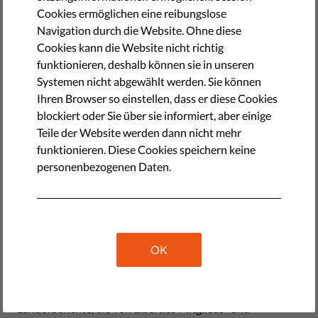
by Eleanor Brooks
Cookies ermöglichen eine reibungslose
Februar 15, 2022
Navigation durch die Website. Ohne diese
Cookies kann die Website nicht richtig
funktionieren, deshalb können sie in unseren
Systemen nicht abgewählt werden. Sie können
Ihren Browser so einstellen, dass er diese Cookies
blockiert oder Sie über sie informiert, aber einige
Teile der Website werden dann nicht mehr
funktionieren. Diese Cookies speichern keine
personenbezogenen Daten.
Liberties hat seinen
dritten Bericht
über den Zustand der
OK
Rechtsstaatlichkeit in der Europäischen Union
veröffentlicht. Dieser umfassende Bericht enthält neben
einem Überblick über allgemeine Trends auch 17 einzelne
Länderberichte, die von Liberties Mitglieds- und