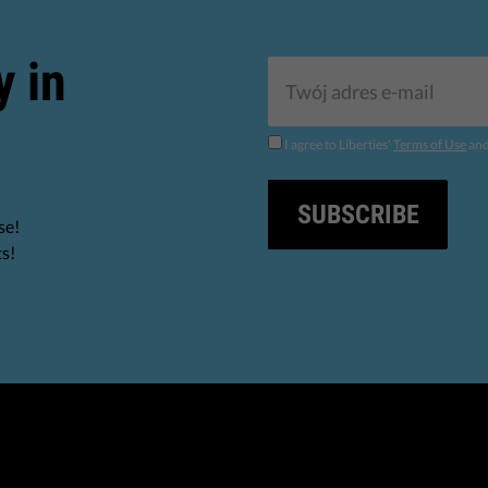
y in
I agree to Liberties'
Terms of Use
an
SUBSCRIBE
se!
ts!