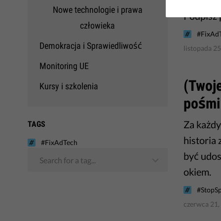
Nowe technologie i prawa
Podpisz 
człowieka
#FixAd
Demokracja i Sprawiedliwość
listopada 25
Monitoring UE
(Twoje
Kursy i szkolenia
pośmie
Za każdy
TAGS
historia 
#FixAdTech
być udos
Search for a tag...
okiem.
#StopS
czerwca 21,