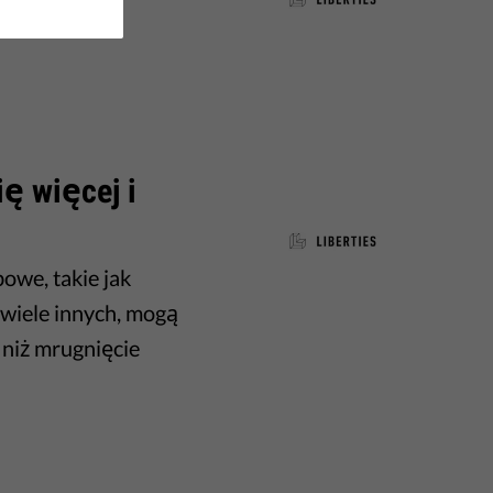
ę więcej i
owe, takie jak
i wiele innych, mogą
 niż mrugnięcie