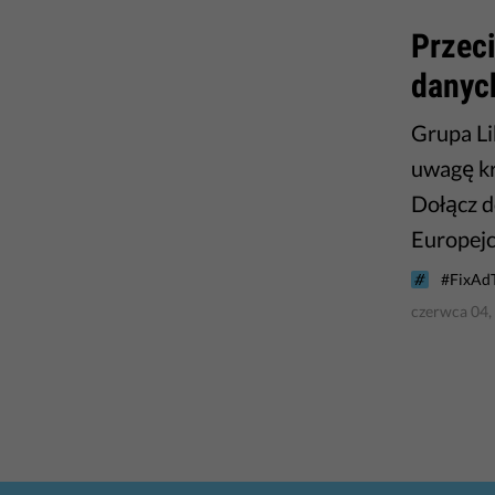
Przec
danyc
Grupa Li
uwagę kr
Dołącz d
Europej
#FixAd
czerwca 04,