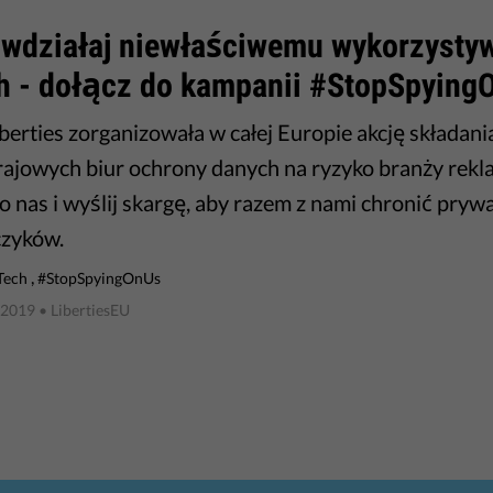
iwdziałaj niewłaściwemu wykorzysty
h - dołącz do kampanii #StopSpying
berties zorganizowała w całej Europie akcję składani
ajowych biur ochrony danych na ryzyko branży rekl
o nas i wyślij skargę, aby razem z nami chronić pryw
czyków.
,
Tech
#StopSpyingOnUs
 2019
• LibertiesEU