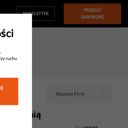
PRZEKAŻ
NEWSLETTER
DAROWIZNĘ
ści
,
izy ruchu
IE
i IAB skupią