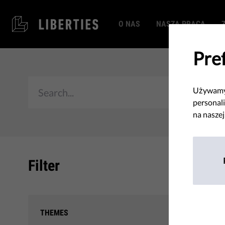
O NAS
NASZA PRACA
Pre
Używamy 
personali
na naszej
Filter
Twoje 
THEMES
się n