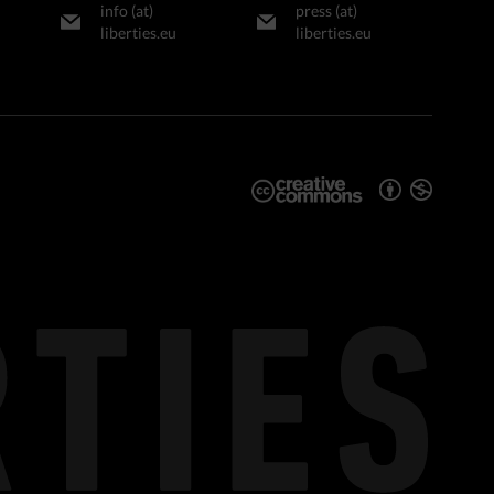
info (at)
press (at)
liberties.eu
liberties.eu