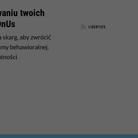
waniu twoich
OnUs
a skarg, aby zwrócić
amy behawioralnej.
atności