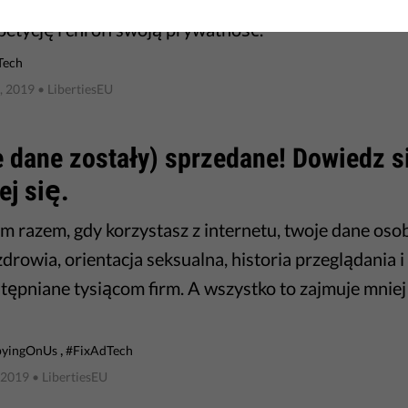
petycję i chroń swoją prywatność.
Tech
, 2019
• LibertiesEU
 dane zostały) sprzedane! Dowiedz si
j się.
m razem, gdy korzystasz z internetu, twoje dane osob
zdrowia, orientacja seksualna, historia przeglądania 
tępniane tysiącom firm. A wszystko to zajmuje mniej
,
pyingOnUs
#FixAdTech
 2019
• LibertiesEU