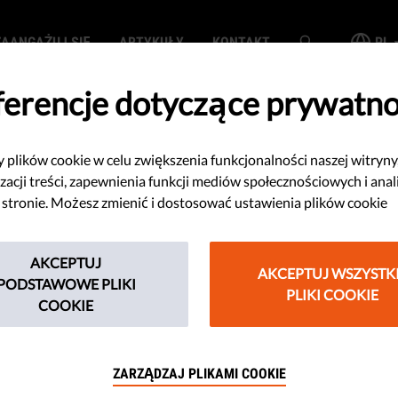
ZAANGAŻUJ SIĘ
ARTYKUŁY
KONTAKT
PL
ferencje dotyczące prywatno
plików cookie w celu zwiększenia funkcjonalności naszej witryny
SEARCH
zacji treści, zapewnienia funkcji mediów społecznościowych i anal
 stronie. Możesz zmienić i dostosować ustawienia plików cookie
AKCEPTUJ
AKCEPTUJ WSZYSTK
PODSTAWOWE PLIKI
PLIKI COOKIE
COOKIE
dane to Twoja sprawa. Niech Google 
ZARZĄDZAJ PLIKAMI COOKIE
a swoich własnych.