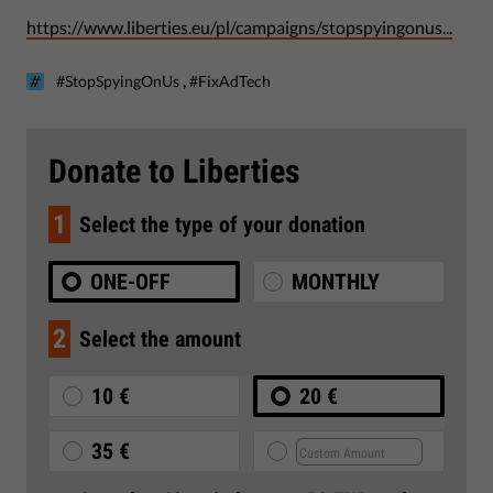
https://www.liberties.eu/pl/campaigns/stopspyingonus...
,
#StopSpyingOnUs
#FixAdTech
Donate to Liberties
1
Select the type of your donation
ONE-OFF
MONTHLY
2
Select the amount
10 €
20 €
35 €