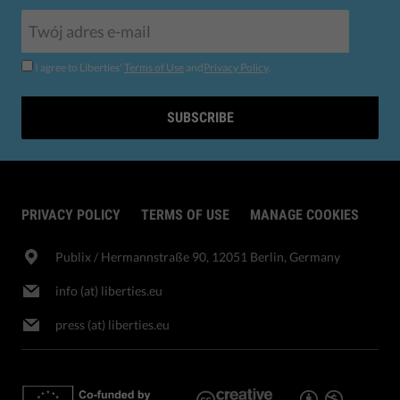
I agree to Liberties'
Terms of Use
and
Privacy Policy
.
SUBSCRIBE
PRIVACY POLICY
TERMS OF USE
MANAGE COOKIES
Publix​ / Hermannstraße 90, 12051 Berlin, Germany
info (at) liberties.eu
press (at) liberties.eu