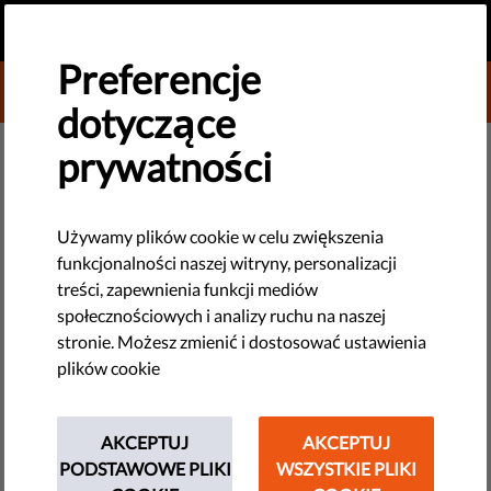
PL
PRZEKAŻ DAROWIZNĘ
MENU
Preferencje
DONATE TO LIBERTIES
dotyczące
prywatności
NOWE TECHNOLOGIE I PRAWA CZŁOWIEKA
(Twoje dane zostały) sprzedane!
Używamy plików cookie w celu zwiększenia
funkcjonalności naszej witryny, personalizacji
Dowiedz się więcej i pośmiej
treści, zapewnienia funkcji mediów
się.
społecznościowych i analizy ruchu na naszej
stronie. Możesz zmienić i dostosować ustawienia
plików cookie
Za każdym razem, gdy korzystasz z internetu, twoje dane
osobowe, takie jak historia zdrowia, orientacja seksualna,
historia przeglądania i wiele innych, mogą być udostępniane
AKCEPTUJ
AKCEPTUJ
tysiącom firm. A wszystko to zajmuje mniej niż mrugnięcie
PODSTAWOWE PLIKI
WSZYSTKIE PLIKI
okiem.