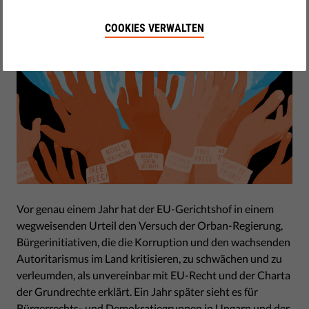
COOKIES VERWALTEN
Vor genau einem Jahr hat der EU-Gerichtshof in einem
wegweisenden Urteil den Versuch der Orban-Regierung,
Bürgerinitiativen, die die Korruption und den wachsenden
Autoritarismus im Land kritisieren, zu schwächen und zu
verleumden, als unvereinbar mit EU-Recht und der Charta
der Grundrechte erklärt. Ein Jahr später sieht es für
Bürgerrechts- und Demokratiegruppen in Ungarn und der