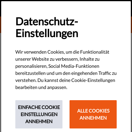
DE
SPENDEN
MENU
Datenschutz-
DONATE TO LIBERTIES
Einstellungen
DEMOKRATIE & GERECHTIGKEIT
Was ist aus Ungarns NGO-Gesetz
Wir verwenden Cookies, um die Funktionalität
unserer Website zu verbessern, Inhalte zu
geworden, seit der EU-
personalisieren, Social Media-Funktionen
Gerichtshof es für unvereinbar
bereitzustellen und um den eingehenden Traffic zu
verstehen. Du kannst deine Cookie-Einstellungen
mit dem EU-Recht erklärt hat
bearbeiten und anpassen.
Was die Entwicklung für Menschenrechtsaktivisten in ganz
EINFACHE COOKIE
Europa bedeutet, erfährst du hier.
ALLE COOKIES
EINSTELLUNGEN
ANNEHMEN
ANNEHMEN
by Linda Ravo
Juni 21, 2021