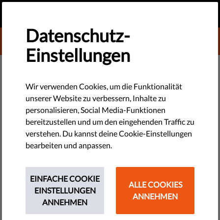
DE
SPENDEN
MENU
Datenschutz-
DONATE TO LIBERTIES
Einstellungen
DEMOKRATIE & GERECHTIGKEIT
Liberties Zusammenfassung
Wir verwenden Cookies, um die Funktionalität
unserer Website zu verbessern, Inhalte zu
2025/9
personalisieren, Social Media-Funktionen
bereitzustellen und um den eingehenden Traffic zu
Rückschlag für die EU-Wahlen, Aufruf zur Stärkung der
verstehen. Du kannst deine Cookie-Einstellungen
Zivilgesellschaft und Ausblick auf 2026
bearbeiten und anpassen.
by LibertiesEU
EINFACHE COOKIE
September 26, 2025
ALLE COOKIES
EINSTELLUNGEN
ANNEHMEN
ANNEHMEN