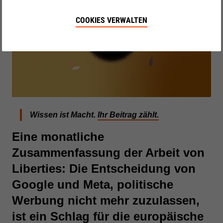
COOKIES VERWALTEN
Wissen ist Macht.
Ihr Beitrag zählt.
Eine monatliche
Zusammenfassung der Arbeit von
Liberties: Die Entscheidung von
Google und Meta, politische
Werbung nicht mehr zuzulassen,
ist ein Schlag für die europäische