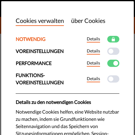
DE
SPENDEN
MENU
Cookies verwalten
über Cookies
DONATE TO LIBERTIES
NOTWENDIG
Details
DEMOKRATIE & GERECHTIGKEIT
VOREINSTELLUNGEN
Details
Die Freiheit der NGOs - Warum
wir unsere Beschützer schützen
PERFORMANCE
Details
müssen
FUNKTIONS-
Details
VOREINSTELLUNGEN
Unabhängige NGOs sind für unsere Demokratien ebenso
wichtig wie die freie Presse oder unabhängige Gerichte. Aber
Details zu den notwendigen Cookies
einige Regierungen wollen diese Beobachter zum Schweigen
Notwendige Cookies helfen, eine Website nutzbar
bringen. Um die Grundfreiheiten zu schützen, musst du die
zu machen, indem sie Grundfunktionen wie
Organisationen schützen, di
Seitennavigation und das Speichern von
Sitzungsinformationen ermöglichen. Session-