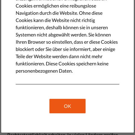
by Israel Butler
Cookies ermöglichen eine reibungslose
Juli 18, 2017
Navigation durch die Website. Ohne diese
NGO, (auf deutsch manchmal auch NRO), steht für
Cookies kann die Website nicht richtig
Nichtregierungsorganisationen. In der Regel bezieht sich
funktionieren, deshalb können sie in unseren
der Begriff NGO auf eine Organisation, die unabhängig
Systemen nicht abgewählt werden. Sie können
von der Regierung und kein gewinnorientiertes
Ihren Browser so einstellen, dass er diese Cookies
Unternehmen ist und im Dienste der Interessen der
blockiert oder Sie über sie informiert, aber einige
Allgemeinheit arbeitet. Andere Begriffe die verwendet
Teile der Website werden dann nicht mehr
werden, um sich auf NGOs zu beziehen, sind z.B.
funktionieren. Diese Cookies speichern keine
"gemeinnützige" oder "zivilgesellschaftliche" Organisation.
personenbezogenen Daten.
Leider machen es viele Regierungen NGOs, die an
bestimmten Themen arbeiten, immer schwerer, ihre Arbeit
durchzuführen. Die Regierungen tendieren dazu, NGOs
anzugreifen, die an Themen wie Umweltschutz,
OK
Korruptionsbekämpfung, Gleichstellung von Frauen,
LGBTI-Personen, Migranten und ethnischen
Minderheiten, bürgerlichen Freiheiten, Demokratie und
Rechtsstaatlichkeit arbeiten. In vielen Ländern greifen