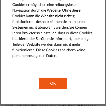
by Ilaria Giacomi
Cookies ermöglichen eine reibungslose
Mai 04, 2017
Navigation durch die Website. Ohne diese
Cookies kann die Website nicht richtig
Nach der
Verhaftung von drei französischen Freiwilligen
funktionieren, deshalb können sie in unseren
vor ein paar Wochen in Ventimiglia
, an der Grenze
Systemen nicht abgewählt werden. Sie können
zwischen Italien und Frankreich, ist die Frage wieder
Ihren Browser so einstellen, dass er diese Cookies
Thema, ob man das Gesetz brechen darf, um Leben zu
blockiert oder Sie über sie informiert, aber einige
retten.
Teile der Website werden dann nicht mehr
funktionieren. Diese Cookies speichern keine
Diesmal geht es um Félix Croft, einen französischen
personenbezogenen Daten.
Aktivisten, der vor fast einem Jahr verhaftet wurde, weil er
fünf sudanesischen Asylsuchenden - darunter auch eine
schwangere Frau und zwei Kinder - geholfen hatte, die
französische Grenze zu überschreiten.
OK
Ein Angriff auf die Solidarität
Croft wurde der Beihilfe zur illegalen Einwanderung
angeklagt, aber ihm wurde eine Strafe, die weit höher als