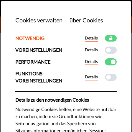
DE
SPENDEN
MENU
Cookies verwalten
über Cookies
DONATE TO LIBERTIES
NOTWENDIG
Details
DEMOKRATIE & GERECHTIGKEIT
VOREINSTELLUNGEN
Details
Menschlichkeit ist kein
Verbrechen: Französischer
PERFORMANCE
Details
Flüchtlingshelfer wurde
FUNKTIONS-
Details
VOREINSTELLUNGEN
freigesprochen
Details zu den notwendigen Cookies
Der französische Aktivist Félix Croft wurde in allen Punkten
von der Anklage für die Unterstützung von fünf
Notwendige Cookies helfen, eine Website nutzbar
sudanesischen Asylsuchenden bei der Überquerung der
zu machen, indem sie Grundfunktionen wie
Grenze von Italien nach Frankreich freigesprochen.
Seitennavigation und das Speichern von
Sitzungsinformationen ermöglichen. Session-