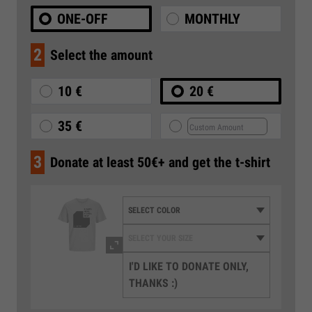
ONE-OFF
MONTHLY
2
Select the amount
10 €
20 €
35 €
3
Donate at least 50€+ and get the t-shirt
I'D LIKE TO DONATE ONLY,
THANKS :)