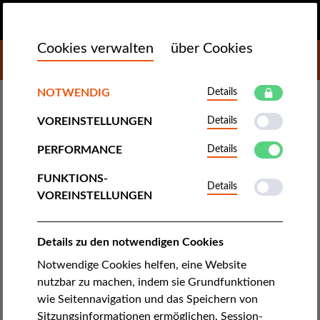
DE
SPENDEN
MENU
Cookies verwalten
über Cookies
DONATE TO LIBERTIES
DEMOKRATIE & GERECHTIGKEIT
NOTWENDIG
Details
VOREINSTELLUNGEN
Details
Europäisches Parlament
befürwortet EVI, den Fonds für
PERFORMANCE
Details
Rechte und Demokratie
FUNKTIONS-
Details
VOREINSTELLUNGEN
Die Idee eines neuen Fonds für Menschenrechts- und
Demokratiegruppen innerhalb der EU gewinnt immer mehr
Details zu den notwendigen Cookies
Zuspruch. Diese Mittel sind essentiell, um zu verhindern,
Notwendige Cookies helfen, eine Website
dass immer mehr Autokratien wie die ungarische Fidesz
nutzbar zu machen, indem sie Grundfunktionen
gewählt werden.
wie Seitennavigation und das Speichern von
Sitzungsinformationen ermöglichen. Session-