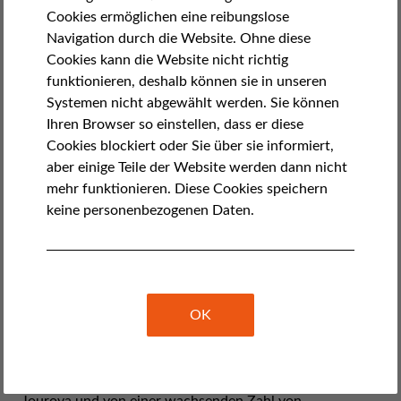
by Israel Butler
Cookies ermöglichen eine reibungslose
April 11, 2018
Navigation durch die Website. Ohne diese
Am Dienstagabend konnten Liberties und
Cookies kann die Website nicht richtig
Menschenrechtsverteidiger in der gesamten EU einen
funktionieren, deshalb können sie in unseren
wichtigen Erfolg für sich verzeichnen. Der Ausschuss für
Systemen nicht abgewählt werden. Sie können
bürgerliche Freiheiten des Europäischen Parlaments
Ihren Browser so einstellen, dass er diese
billigte die Idee eines neuen EU-Fonds zur Finanzierung
Cookies blockiert oder Sie über sie informiert,
von Demokratie- und Bürgerrechtsgruppen in der
aber einige Teile der Website werden dann nicht
gesamten EU. Mit einer Mehrheit von 25 gegen 5
mehr funktionieren. Diese Cookies speichern
Stimmen verabschiedete der Ausschuss eine
keine personenbezogenen Daten.
Entschließung, in der er die Europäische Kommission
auffordert, ein "Europäisches Werteinstrument" zu
schaffen.
Dieser Fonds wurde 2015 erstmals von Liberties
OK
vorgeschlagen. Seitdem erfuhr die Idee immer mehr
Unterstützung durch Menschenrechtsgruppen, die EU-
Grundrechteagentur, die EU-Justizkommissarin Vera