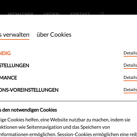
MITMACHEN
ARTIKEL
KONTAKT
s verwalten
über Cookies
NDIG
Details
 die
STELLUNGEN
Details
chsten und am
RMANCE
Details
ONS-VOREINSTELLUNGEN
Details
demokratischen
zu den notwendigen Cookies
Welt?
ge Cookies helfen, eine Website nutzbar zu machen, indem sie
ktionen wie Seitennavigation und das Speichern von
informationen ermöglichen. Session-Cookies ermöglichen eine rei