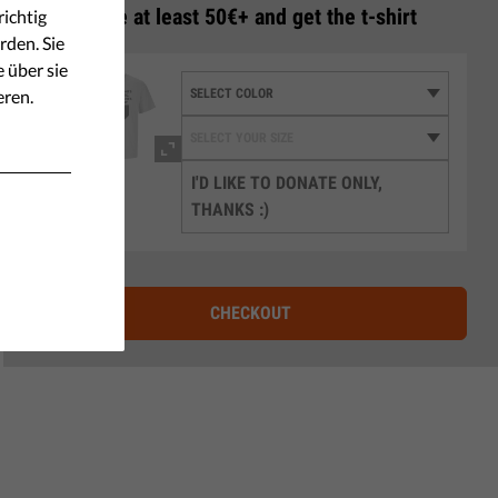
3
Donate at least 50€+ and get the t-shirt
ichtig
rden. Sie
e über sie
eren.
I'D LIKE TO DONATE ONLY,
THANKS :)
CHECKOUT