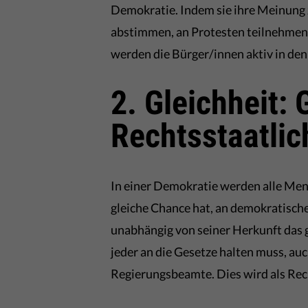
Demokratie. Indem sie ihre Meinung 
abstimmen, an Protesten teilnehmen 
werden die Bürger/innen aktiv in de
2. Gleichheit:
Rechtsstaatlic
In einer Demokratie werden alle Mens
gleiche Chance hat, an demokratisch
unabhängig von seiner Herkunft das g
jeder an die Gesetze halten muss, a
Regierungsbeamte. Dies wird als Rech