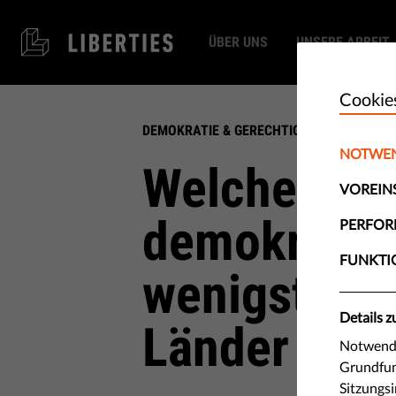
ÜBER UNS
UNSERE ARBEIT
Cookie
DEMOKRATIE & GERECHTIGKEIT
NOTWE
Welche sind
VOREIN
demokratis
PERFO
FUNKTI
wenigsten 
Details 
Länder der 
Notwendi
Grundfun
Sitzungs