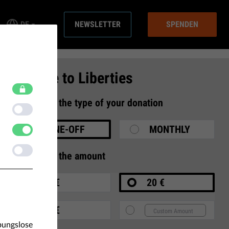
DE
NEWSLETTER
SPENDEN
Donate to Liberties
1
Select the type of your donation
ONE-OFF
MONTHLY
2
Select the amount
10 €
20 €
35 €
bungslose