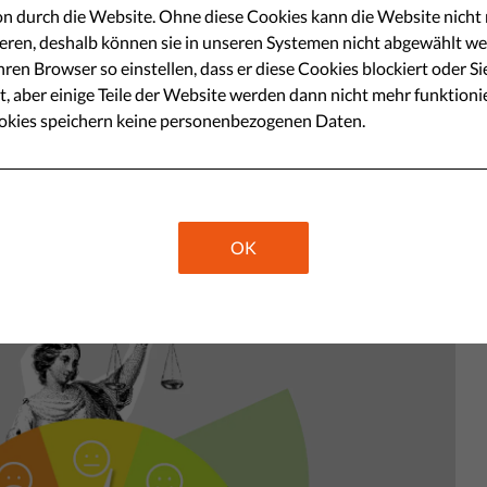
mokratie-Index die Stärke der
n durch die Website. Ohne diese Cookies kann die Website nicht r
eren, deshalb können sie in unseren Systemen nicht abgewählt we
as Jahr 2022 war geprägt vom
ren Browser so einstellen, dass er diese Cookies blockiert oder Si
 Erholung von der Covid-
t, aber einige Teile der Website werden dann nicht mehr funktioni
okies speichern keine personenbezogenen Daten.
e in Europa hat sich trotz der
eitssektor nicht erholt.
Share
OK