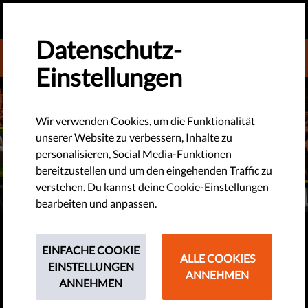
DE
SPENDEN
MENU
Datenschutz-
DONATE TO LIBERTIES
Einstellungen
Wir verwenden Cookies, um die Funktionalität
unserer Website zu verbessern, Inhalte zu
personalisieren, Social Media-Funktionen
bereitzustellen und um den eingehenden Traffic zu
verstehen. Du kannst deine Cookie-Einstellungen
bearbeiten und anpassen.
MEDIA FREEDOM REPORT 2025
EINFACHE COOKIE
Pressefreiheit in der EU in tiefer
ALLE COOKIES
EINSTELLUNGEN
ANNEHMEN
Krise angesichts zunehmender
ANNEHMEN