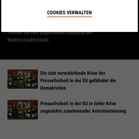
Autoritarisierung
COOKIES VERWALTEN
Das erste Bollwerk gegen Autoritarismus bröckelt in der
gesamten EU und dient sowohl als Indikator als auch als
Treiber für den allgemeinen Zustand der
Rechtsstaatlichkeit.
Die sich verschärfende Krise der
Pressefreiheit in der EU gefährdet die
Demokratien
Pressefreiheit in der EU in tiefer Krise
angesichts zunehmender Autoritarisierung