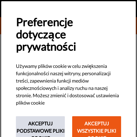
PL
PRZEKAŻ DAROWIZNĘ
MENU
Preferencje
DONATE TO LIBERTIES
dotyczące
DEMOKRACJA I SPRAWIEDLIWOŚĆ
prywatności
14 filarów demokracji
Używamy plików cookie w celu zwiększenia
Co czyni demokrację demokracją? Poniżej prezentujemy 14
funkcjonalności naszej witryny, personalizacji
filarów, które definiują i wspierają demokratyczne
treści, zapewnienia funkcji mediów
społeczeństwo.
społecznościowych i analizy ruchu na naszej
stronie. Możesz zmienić i dostosować ustawienia
by Jonathan Day
plików cookie
kwietnia 12, 2022
AKCEPTUJ
AKCEPTUJ
PODSTAWOWE PLIKI
WSZYSTKIE PLIKI