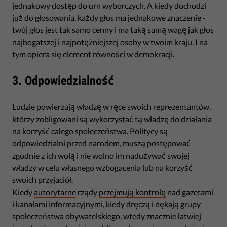
jednakowy dostęp do urn wyborczych. A kiedy dochodzi
już do głosowania, każdy głos ma jednakowe znaczenie -
twój głos jest tak samo cenny i ma taką samą wagę jak głos
najbogatszej i najpotężniejszej osoby w twoim kraju. I na
tym opiera się element równości w demokracji.
3. Odpowiedzialność
Ludzie powierzają władzę w ręce swoich reprezentantów,
którzy zobligowani są wykorzystać tą władzę do działania
na korzyść całego społeczeństwa. Politycy są
odpowiedzialni przed narodem, muszą postępować
zgodnie z ich wolą i nie wolno im nadużywać swojej
władzy w celu własnego wzbogacenia lub na korzyść
swoich przyjaciół.
Kiedy
autorytarne
rządy
przejmują kontrolę
nad gazetami
i kanałami informacyjnymi, kiedy dręczą i nękają grupy
społeczeństwa obywatelskiego, wtedy znacznie łatwiej