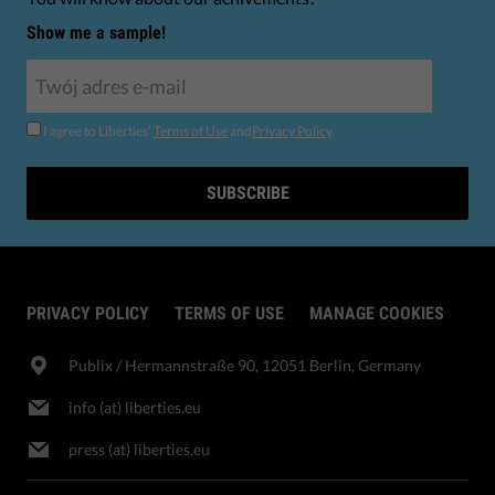
Show me a sample!
I agree to Liberties'
Terms of Use
and
Privacy Policy
.
SUBSCRIBE
PRIVACY POLICY
TERMS OF USE
MANAGE COOKIES
Publix​ / Hermannstraße 90, 12051 Berlin, Germany
info (at) liberties.eu
press (at) liberties.eu