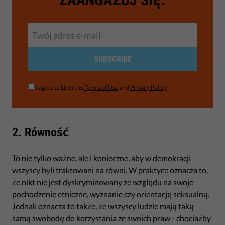
SUBSCRIBE
I agree to Liberties
Terms of Use
and
Privacy Policy
2. Równość
To nie tylko ważne, ale i konieczne, aby w demokracji
wszyscy byli traktowani na równi. W praktyce oznacza to,
że nikt nie jest dyskryminowany ze względu na swoje
pochodzenie etniczne, wyznanie czy orientację seksualną.
Jednak oznacza to także, że wszyscy ludzie mają taką
samą swobodę do korzystania ze swoich praw - chociażby