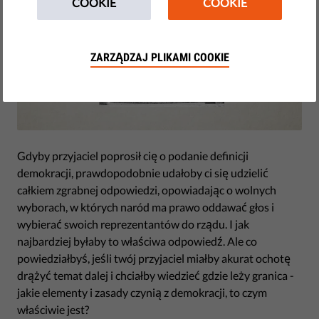
COOKIE
COOKIE
ZARZĄDZAJ PLIKAMI COOKIE
Gdyby przyjaciel poprosił cię o podanie definicji
demokracji, prawdopodobnie udałoby ci się udzielić
całkiem zgrabnej odpowiedzi, opowiadając o wolnych
wyborach, w których naród ma prawo oddawać głos i
wybierać swoich reprezentantów do rządu. I jak
najbardziej byłaby to właściwa odpowiedź. Ale co
powiedziałbyś, jeśli twój przyjaciel miałby akurat ochotę
drążyć temat dalej i chciałby wiedzieć gdzie leży granica -
jakie elementy i zasady czynią z demokracji, to czym
właściwie jest?