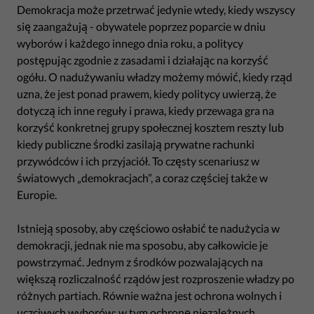
Demokracja może przetrwać jedynie wtedy, kiedy wszyscy
się zaangażują - obywatele poprzez poparcie w dniu
wyborów i każdego innego dnia roku, a politycy
postępując zgodnie z zasadami i działając na korzyść
ogółu. O nadużywaniu władzy możemy mówić, kiedy rząd
uzna, że jest ponad prawem, kiedy politycy uwierzą, że
dotyczą ich inne reguły i prawa, kiedy przewaga gra na
korzyść konkretnej grupy społecznej kosztem reszty lub
kiedy publiczne środki zasilają prywatne rachunki
przywódców i ich przyjaciół. To częsty scenariusz w
światowych „demokracjach”, a coraz częściej także w
Europie.
Istnieją sposoby, aby częściowo osłabić te nadużycia w
demokracji, jednak nie ma sposobu, aby całkowicie je
powstrzymać. Jednym z środków pozwalających na
większą rozliczalność rządów jest rozproszenie władzy po
różnych partiach. Równie ważna jest ochrona wolnych i
uczciwych wyborów: w tym ochronę
niezależnych