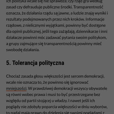
ich polityka wcale się nie sprawdza; czy rząd gra według
zasad czy defrauduje publiczne środki. Transparentność
oznacza, że działania rządu są jawne, a ludzie znają wyniki i
rezultaty podejmowanych przez nich kroków. Informacje
rządowe, z nielicznymi wyjątkami, powinny być dostępne
dla opinii publicznej, jeśli tego zażądają, dziennikarze i inni
działacze powinni móc zadawać pytania swoim politykom,
a grupy zajmujące się transparentnością powinny mieć
swobodę działania.
5. Tolerancja polityczna
Chociaż zasada głosu większości jest sercem demokracji,
wcale nie oznacza to, że powinno się ignorować
mniejszości
. W prawdziwej demokracji wszyscy obywatele
są równi wobec prawa i musi to być przestrzegane bez
względu od partii stojącej u władzy. I nawet jeśli ich
poglądy nie zdobyły poparcia większości w dniu wyborów,
to nadal mają prawo do dzielenia się swoimi poglądami z