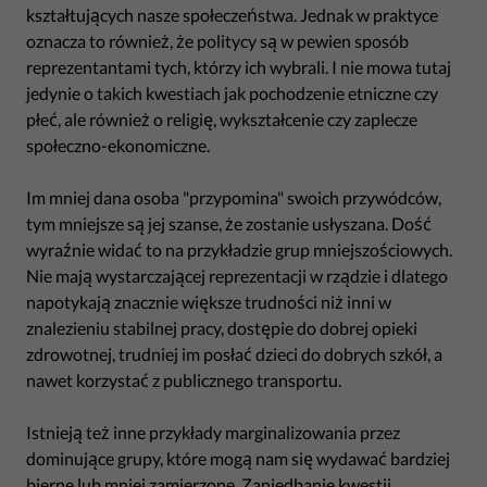
kształtujących nasze społeczeństwa. Jednak w praktyce
oznacza to również, że politycy są w pewien sposób
reprezentantami tych, którzy ich wybrali. I nie mowa tutaj
jedynie o takich kwestiach jak pochodzenie etniczne czy
płeć, ale również o religię, wykształcenie czy zaplecze
społeczno-ekonomiczne.
Im mniej dana osoba "przypomina" swoich przywódców,
tym mniejsze są jej szanse, że zostanie usłyszana. Dość
wyraźnie widać to na przykładzie grup mniejszościowych.
Nie mają wystarczającej reprezentacji w rządzie i dlatego
napotykają znacznie większe trudności niż inni w
znalezieniu stabilnej pracy, dostępie do dobrej opieki
zdrowotnej, trudniej im posłać dzieci do dobrych szkół, a
nawet korzystać z publicznego transportu.
Istnieją też inne przykłady marginalizowania przez
dominujące grupy, które mogą nam się wydawać bardziej
bierne lub mniej zamierzone. Zaniedbanie kwestii