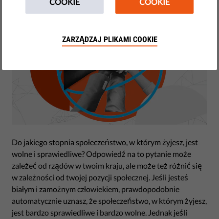
COOKIE
COOKIE
ZARZĄDZAJ PLIKAMI COOKIE
Do jakiego stopnia społeczeństwo, w którym żyjesz, jest
wolne i sprawiedliwe? Odpowiedź na to pytanie może
zależeć od rządów w twoim kraju, ale może też różnić się
w zależności od twojej pozycji społecznej. Jeśli jesteś
białym i zamożnym człowiekiem, prawdopodobnie
automatycznie uznasz, że społeczeństwo, w którym żyjesz,
jest bardzo sprawiedliwe i bardzo wolne. Jednak jeśli