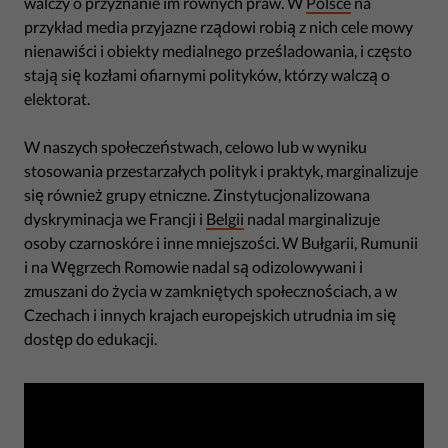
walczy o przyznanie im równych praw. W
Polsce
na
przykład media przyjazne rządowi robią z nich cele mowy
nienawiści i obiekty medialnego prześladowania, i często
stają się kozłami ofiarnymi polityków, którzy walczą o
elektorat.
W naszych społeczeństwach, celowo lub w wyniku
stosowania przestarzałych polityk i praktyk, marginalizuje
się również grupy etniczne. Zinstytucjonalizowana
dyskryminacja we Francji i
Belgii
nadal marginalizuje
osoby czarnoskóre i inne mniejszości. W Bułgarii, Rumunii
i na Węgrzech Romowie nadal są odizolowywani i
zmuszani do życia w zamkniętych społecznościach, a w
Czechach i innych krajach europejskich utrudnia im się
dostęp do edukacji.