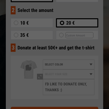
2
Select the amount
10 €
20 €
35 €
3
Donate at least 50€+ and get the t-shirt
I'D LIKE TO DONATE ONLY,
THANKS :)