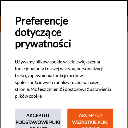
PL
PRZEKAŻ DAROWIZNĘ
MENU
Preferencje
DONATE TO LIBERTIES
dotyczące
DEMOKRACJA I SPRAWIEDLIWOŚĆ
prywatności
Co oznacza marginalizowanie:
definicja, przykłady,
Używamy plików cookie w celu zwiększenia
funkcjonalności naszej witryny, personalizacji
charakterystyka zjawiska
treści, zapewnienia funkcji mediów
społecznościowych i analizy ruchu na naszej
Co to oznacza, że kogoś "marginalizujemy" i w jaki sposób
stronie. Możesz zmienić i dostosować ustawienia
dominujące grupy to robią? Ten problem występuje w
plików cookie
Europie, a nasza wspólna sytuacja się pogarsza.
by Jonathan Day
AKCEPTUJ
AKCEPTUJ
marca 15, 2022
PODSTAWOWE PLIKI
WSZYSTKIE PLIKI