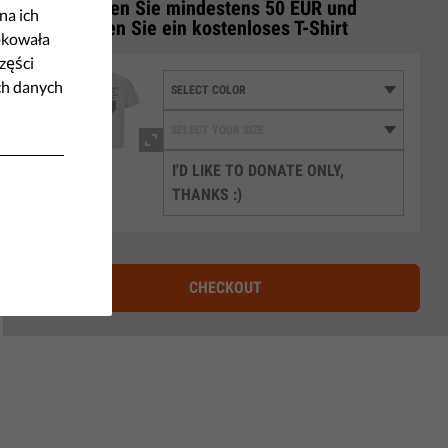
Spenden Sie mindestens 50 EUR und
3
na ich
erhalten Sie ein kostenloses T-Shirt
okowała
zęści
ch danych
I'D LIKE TO DONATE ONLY,
THANKS :)
CHECKOUT