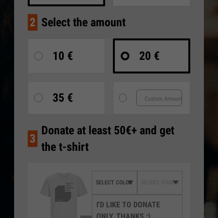
2
Select the amount
10 €
20 €
35 €
Donate at least 50€+ and get
3
the t-shirt
I'D LIKE TO DONATE
ONLY, THANKS :)