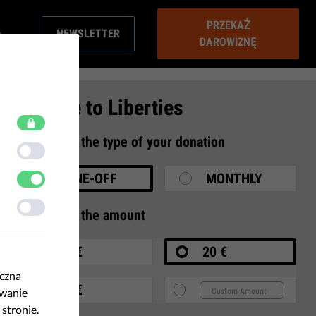
PRZEKAŻ
NEWSLETTER
DAROWIZNĘ
Donate to Liberties
1
Select the type of your donation
ONE-OFF
MONTHLY
2
Select the amount
10 €
20 €
eczna
35 €
ywanie
 stronie.