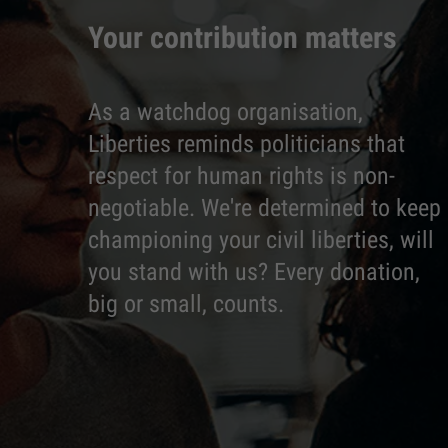
Your contribution matters
As a watchdog organisation,
Liberties reminds politicians that
respect for human rights is non-
negotiable. We're determined to keep
championing your civil liberties, will
you stand with us? Every donation,
big or small, counts.