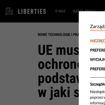
O NAS
NASZA PRACA
Zarządz
NOWE TECHNOLOGIE I PRAWA CZŁOWIEKA
NIEZBĘ
UE musi lep
PREFER
ochronę na
WYDAJ
PREFER
podstawowyc
Szczegół
w jaki spos
Niezbędne
poprzez 
informacj