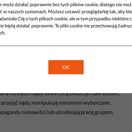
o ataków na demokrację i
e może działać poprawnie bez tych plików cookie, dlatego nie moż
ć w naszych systemach. Możesz ustawić przeglądarkę tak, aby bl
a. Dlatego grupa Liberties
damiała Cię o tych plikach cookie, ale w tym przypadku niektóre c
ić unijnym przywódcom pewne
ie będą działać poprawnie. Te pliki cookie nie przechowują żadny
ch.
gą lepiej zadbać o ochronę
wartości.
Share
OK
dów atakuje nasze prawa podstawowe. Nie mówimy
my na myśli rządy, które chcą zniszczyć cały system,
ad przejąć sądy, manipulują systemem wyborczym,
ropagandy nienawiści lub utrudniają pracę grupom,