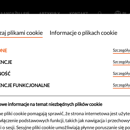
ZAANGAŻUJ SIĘ
ARTYKUŁY
KONTAKT
PL
aj plikami cookie
Informacje o plikach cookie
DNE
Szczegóły
iej zadbać o
ENCJE
Szczegóły
szych
NOŚĆ
Szczegóły
ENCJE FUNKCJONALNE
Szczegóły
h wartości - oto
owe informacje na temat niezbędnych plików cookie
ób może to zrobić
 pliki cookie pomagają sprawić, że strona internetowa jest użyt
włączenie podstawowych funkcji, takich jak nawigacja i przechow
i o sesji. Sesyjne pliki cookie umożliwiają płynne poruszanie się po