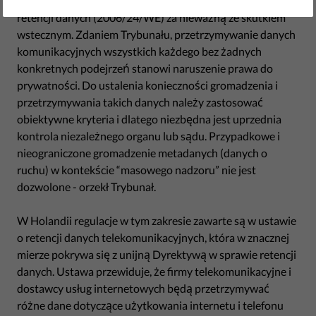
8 kwietnia 2014 roku, TSUE
uznał
dyrektywę w sprawie
retencji danych (2006/24/WE) za nieważną ze skutkiem
wstecznym. Zdaniem Trybunału, przetrzymywanie danych
komunikacyjnych wszystkich każdego bez żadnych
konkretnych podejrzeń stanowi naruszenie prawa do
prywatności. Do ustalenia konieczności gromadzenia i
przetrzymywania takich danych należy zastosować
obiektywne kryteria i dlatego niezbędna jest uprzednia
kontrola niezależnego organu lub sądu. Przypadkowe i
nieograniczone gromadzenie metadanych (danych o
ruchu) w kontekście “masowego nadzoru” nie jest
dozwolone - orzekł Trybunał.
W Holandii regulacje w tym zakresie zawarte są w ustawie
o retencji danych telekomunikacyjnych, która w znacznej
mierze pokrywa się z unijną Dyrektywą w sprawie retencji
danych. Ustawa przewiduje, że firmy telekomunikacyjne i
dostawcy usług internetowych będą przetrzymywać
różne dane dotyczące użytkowania internetu i telefonu