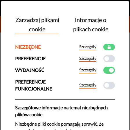
PL
PRZEKAŻ DAROWIZNĘ
MENU
Zarządzaj plikami
Informacje o
DONATE TO LIBERTIES
cookie
plikach cookie
NOWE TECHNOLOGIE I PRAWA CZŁOWIEKA
NIEZBĘDNE
Szczegóły
Postępowanie zabezpieczające
PREFERENCJE
Szczegóły
w sprawie holenderskiej ustawy
WYDAJNOŚĆ
Szczegóły
o retencji danych
PREFERENCJE
Szczegóły
FUNKCJONALNE
Szeroka koalicja organizacji i firm zainicjowała
postępowanie zabezpieczające w sprawie zastosowania
środka tymczasowego przeciw holenderskiemu rządowi,
Szczegółowe informacje na temat niezbędnych
żądając zniesienia ustawy o retencji danych
plików cookie
telekomunikacyjnych.
Niezbędne pliki cookie pomagają sprawić, że