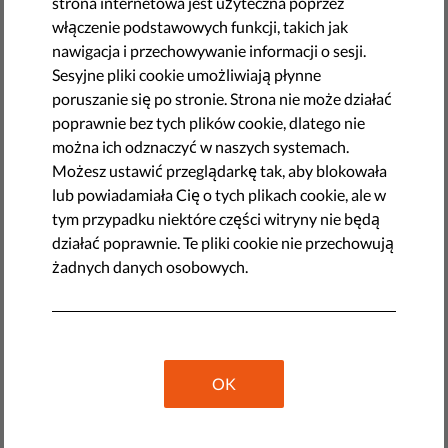
strona internetowa jest użyteczna poprzez
by PILP
włączenie podstawowych funkcji, takich jak
lutego 13, 2015
nawigacja i przechowywanie informacji o sesji.
Szeroka koalicja organizacji i firm rozpoczęła
Sesyjne pliki cookie umożliwiają płynne
postępowanie zabezpieczające
przeciwko holenderskiemu
poruszanie się po stronie. Strona nie może działać
rządowi. Organizacje i firmy, takie jak The Privacy First
poprawnie bez tych plików cookie, dlatego nie
Foundation, Holenderski Komitet Prawników na rzecz
można ich odznaczyć w naszych systemach.
Praw Człowieka (NJCM), dostawca usług internetowych
Możesz ustawić przeglądarkę tak, aby blokowała
BIT, Holenderskie Stowarzyszenie Dziennikarzy i
lub powiadamiała Cię o tych plikach cookie, ale w
Holenderskie Stowarzyszenie Adwokatów żądają
tym przypadku niektóre części witryny nie będą
zniesienia ustawy o retencji danych telekomunikacyjnych.
działać poprawnie. Te pliki cookie nie przechowują
Holenderska Rada Stanu i Trybunał Sprawiedliwości Unii
żadnych danych osobowych.
Europejskiej (TSUE) już orzekły, że ustawa ta narusza
podstawowe prawa jak ochrona życia prywatnego,
komunikacji i danych osobowych. Jednakże, rząd Holandii
odmawia wycofania się z tej kontrowersyjnej regulacji.
OK
Holenderski rząd odmawia uchylenia ustawy