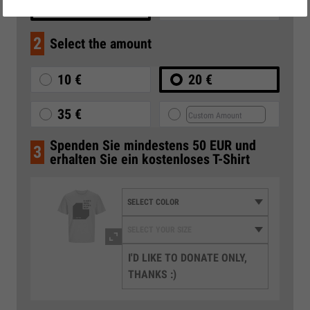
ONE-OFF
MONTHLY
2
Select the amount
10 €
20 €
35 €
Spenden Sie mindestens 50 EUR und
3
erhalten Sie ein kostenloses T-Shirt
I'D LIKE TO DONATE ONLY,
THANKS :)