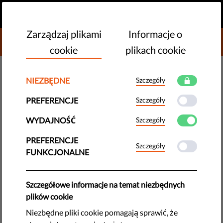
PL
PRZEKAŻ DAROWIZNĘ
MENU
Zarządzaj plikami
Informacje o
DONATE TO LIBERTIES
cookie
plikach cookie
MONITORING UE
NIEZBĘDNE
Szczegóły
Polska ogranicza dostęp do
PREFERENCJE
Szczegóły
pigułki “dzień po”
WYDAJNOŚĆ
Szczegóły
Polska przyjęła nowelizację ustawy, która ogranicza dostęp
PREFERENCJE
Szczegóły
do antykoncepcji awaryjnej i będzie miała "katastrofalne
FUNKCJONALNE
skutki dla ofiar gwałtu" - ostrzegają grupy działające na
rzecz praw człowieka. Prezydent zatwierdził...
Szczegółowe informacje na temat niezbędnych
by Polish Helsinki Foundation for Human Rights
plików cookie
czerwca 27, 2017
Niezbędne pliki cookie pomagają sprawić, że