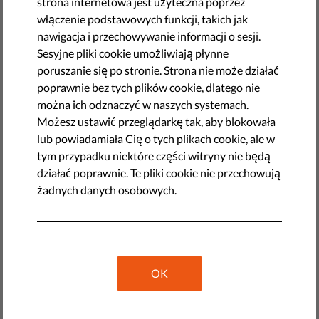
strona internetowa jest użyteczna poprzez
Polska przyjęła nowelizację ustawy, która ogranicza
włączenie podstawowych funkcji, takich jak
dostęp do antykoncepcji awaryjnej i będzie miała
nawigacja i przechowywanie informacji o sesji.
"katastrofalne skutki dla ofiar gwałtu" - ostrzegają grupy
Sesyjne pliki cookie umożliwiają płynne
działające na rzecz praw człowieka. Prezydent zatwierdził
poruszanie się po stronie. Strona nie może działać
ustawę, która przewiduje, że tabletka “dzień po” będzie
poprawnie bez tych plików cookie, dlatego nie
dostępna jedynie na receptę. Projekt ustawy szybko
można ich odznaczyć w naszych systemach.
przeszedł przez parlament
i wejdzie w życie w przyszłym
Możesz ustawić przeglądarkę tak, aby blokowała
miesiącu. Organizacja Amnesty International powiedziała,
lub powiadamiała Cię o tych plikach cookie, ale w
że jest to kolejny atak na prawa kobiet i wyraziła
tym przypadku niektóre części witryny nie będą
zaniepokojenie, że zmiana będzie miała największy wpływ
działać poprawnie. Te pliki cookie nie przechowują
na nastolatki i kobiety żyjące na obszarach wiejskich.
żadnych danych osobowych.
Donate to Liberties
OK
1
Select the type of your donation