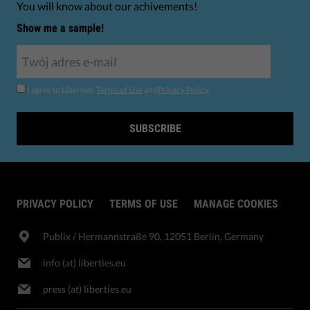
You will know about our achivements!
Show me a sample!
I agree to Liberties'
Terms of Use
and
Privacy Policy
.
SUBSCRIBE
PRIVACY POLICY
TERMS OF USE
MANAGE COOKIES
Publix​ / Hermannstraße 90, 12051 Berlin, Germany
info (at) liberties.eu
press (at) liberties.eu