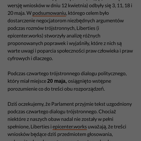
wersję wniosków w dniu 12 kwietnia) odbyły się 3, 11, 18 i
20 maja. W
podsumowaniu
, którego celem było
dostarczenie negocjatorom niezbędnych argumentów
podczas rozmów trójstronnych, Liberties (i
epicenter.works) stworzyły analizę różnych
proponowanych poprawek i wyjaśniły, które z nich są
warte uwagi i poparcia społeczności praw człowieka i praw
cyfrowych i dlaczego.
Podczas czwartego trójstronnego dialogu politycznego,
który miał miejsce
osiągnięto wstępne
20 maja,
porozumienie co do treści obu rozporządzeń.
Dziś oczekujemy, że Parlament przyjmie tekst uzgodniony
podczas czwartego dialogu trójstronnego. Chociaż
niektóre z naszych obaw nadal nie zostały w pełni
spełnione, Liberties i
epicenter.works
uważają, że treści
wniosków będące dziś przedmiotem głosowania,