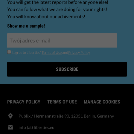
You will get the latest reports before anyone else!
You can follow what we are doing for your rights!
You will know about our achivements!
Show me a sample!
I agree to Liberties'
Terms of Use
and
Privacy Policy
.
SUBSCRIBE
PRIVACY POLICY
TERMS OF USE
MANAGE COOKIES
Publix​ / Hermannstraße 90, 12051 Berlin, Germany
info (at) liberties.eu