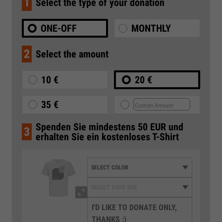
1
Select the type of your donation
ONE-OFF
MONTHLY
2
Select the amount
10 €
20 €
35 €
Spenden Sie mindestens 50 EUR und
3
erhalten Sie ein kostenloses T-Shirt
I'D LIKE TO DONATE ONLY,
THANKS :)