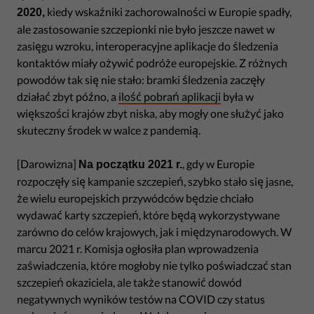
kiedy wskaźniki zachorowalności w Europie spadły,
2020,
ale zastosowanie szczepionki nie było jeszcze nawet w
zasięgu wzroku, interoperacyjne aplikacje do śledzenia
kontaktów miały ożywić podróże europejskie. Z różnych
powodów tak się nie stało: bramki śledzenia zaczęły
działać zbyt późno, a
ilość pobrań aplikacji
była w
większości krajów zbyt niska, aby mogły one służyć jako
skuteczny środek w walce z pandemią.
[Darowizna]
, gdy w Europie
Na początku 2021 r.
rozpoczęły się kampanie szczepień, szybko stało się jasne,
że wielu europejskich przywódców będzie chciało
wydawać karty szczepień, które będą wykorzystywane
zarówno do celów krajowych, jak i międzynarodowych. W
marcu 2021 r. Komisja ogłosiła plan wprowadzenia
zaświadczenia, które mogłoby nie tylko poświadczać stan
szczepień okaziciela, ale także stanowić dowód
negatywnych wyników testów na COVID czy status