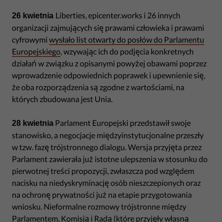
Liberties, epicenter.works i 26 innych
26 kwietnia
organizacji zajmujących się prawami człowieka i prawami
cyfrowymi
wysłało list otwarty do posłów do Parlamentu
Europejskiego
, wzywając ich do podjęcia konkretnych
działań w związku z opisanymi powyżej obawami poprzez
wprowadzenie odpowiednich poprawek i upewnienie się,
że oba rozporządzenia są zgodne z wartościami, na
których zbudowana jest Unia.
Parlament Europejski przedstawił swoje
28 kwietnia
stanowisko, a negocjacje międzyinstytucjonalne przeszły
w tzw. fazę trójstronnego dialogu. Wersja przyjęta przez
Parlament zawierała już istotne ulepszenia w stosunku do
pierwotnej treści propozycji, zwłaszcza pod względem
nacisku na niedyskryminację osób nieszczepionych oraz
na ochronę prywatności już na etapie przygotowania
wniosku. Nieformalne rozmowy trójstronne między
Parlamentem, Komisją i Radą (które przyjęły własną