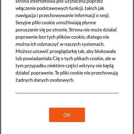
strona internetowa jest użyteczna poprzez
włączenie podstawowych funkcji, takich jak
by Orsolya Reich (Liberties) & Thomas Lohninger (epicenter.works)
nawigacja i przechowywanie informacji o sesji.
czerwca 08, 2021
Sesyjne pliki cookie umożliwiają płynne
poruszanie się po stronie. Strona nie może działać
poprawnie bez tych plików cookie, dlatego nie
można ich odznaczyć w naszych systemach.
Możesz ustawić przeglądarkę tak, aby blokowała
lub powiadamiała Cię o tych plikach cookie, ale w
tym przypadku niektóre części witryny nie będą
działać poprawnie. Te pliki cookie nie przechowują
żadnych danych osobowych.
Parlament Europejski debatuje i głosuje dzisiaj nad
OK
międzyinstytucjonalnym kompromisem co do treści
rozporządzenia w sprawie Unijnego Certyfikatu
Covidowego (UCC, znany również jako Cyfrowy zielony