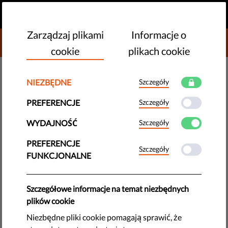
PL
PRZEKAŻ DAROWIZNĘ
MENU
Zarządzaj plikami
Informacje o
DONATE TO LIBERTIES
cookie
plikach cookie
MONITORING UE
NIEZBĘDNE
Szczegóły
Pięć powodów dla których
PREFERENCJE
Szczegóły
powinniśmy traktować Unijny
WYDAJNOŚĆ
Szczegóły
Cyfrowy Certyfikat Covidowy jako
zwycięstwo
PREFERENCJE
Szczegóły
FUNKCJONALNE
Z satysfakcją obserwujemy, że nasze kluczowe zalecenia co
do ochrony praw człowieka zostały zaadaptowane w trakcie
Szczegółowe informacje na temat niezbędnych
prac nad Cyfrowym Zielonym Paszportem. Oto osiągnięcia i
plików cookie
najnowsze poprawki dotyczące najbardziej wyczekiwanego
Niezbędne pliki cookie pomagają sprawić, że
dokumentu tego lata.