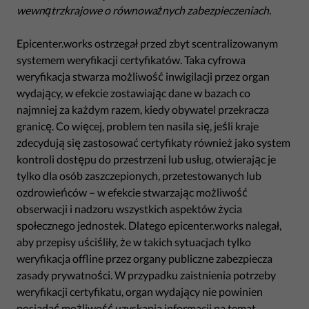
wewnątrzkrajowe o równoważnych zabezpieczeniach.
Epicenter.works ostrzegał przed zbyt scentralizowanym
systemem weryfikacji certyfikatów. Taka cyfrowa
weryfikacja stwarza możliwość inwigilacji przez organ
wydający, w efekcie zostawiając dane w bazach co
najmniej za każdym razem, kiedy obywatel przekracza
granicę. Co więcej, problem ten nasila się, jeśli kraje
zdecydują się zastosować certyfikaty również jako system
kontroli dostępu do przestrzeni lub usług, otwierając je
tylko dla osób zaszczepionych, przetestowanych lub
ozdrowieńców – w efekcie stwarzając możliwość
obserwacji i nadzoru wszystkich aspektów życia
społecznego jednostek. Dlatego epicenter.works nalegał,
aby przepisy uściśliły, że w takich sytuacjach tylko
weryfikacja offline przez organy publiczne zabezpiecza
zasady prywatności. W przypadku zaistnienia potrzeby
weryfikacji certyfikatu, organ wydający nie powinien
posiadać możliwość uzyskania informacji na temat