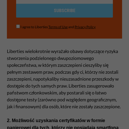
SUBSCRIBE
I agree to Liberties
Terms of Use
and
Privacy Policy
Liberties wielokrotnie wyrażało obawy dotyczące ryzyka
stworzenia podzielonego dwupoziomowego
społeczeństwa, w którym zaszczepieni cieszyliby się
pełnym zestawem praw, podczas gdy ci, którzy nie zostali
zaszczepieni, napotykaliby nieuzasadnione przeszkody w
dostępie do tych samych praw. Liberties zasugerowało
państwom członkowskim, aby postarali się o łatwo
dostępne testy (zarówno pod względem geograficznym,
jak i finansowym) dla osób, które nie zostały zaszczepione.
2. Możliwość uzyskania certyfikatów w formie
papierowej dla tych, którzy nie posiadają smartfona