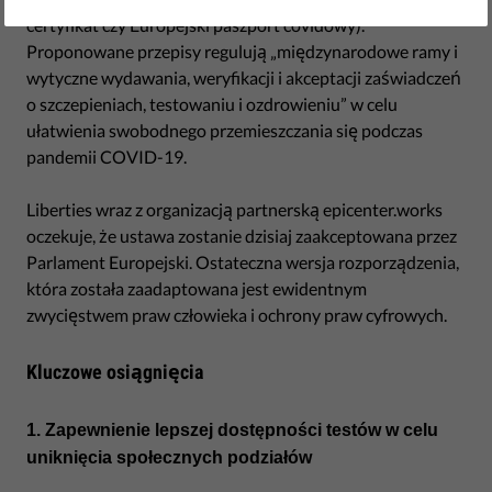
certyfikat czy Europejski paszport covidowy).
Proponowane przepisy regulują „międzynarodowe ramy i
wytyczne wydawania, weryfikacji i akceptacji zaświadczeń
o szczepieniach, testowaniu i ozdrowieniu” w celu
ułatwienia swobodnego przemieszczania się podczas
pandemii COVID-19.
Liberties wraz z organizacją partnerską epicenter.works
oczekuje, że ustawa zostanie dzisiaj zaakceptowana przez
Parlament Europejski. Ostateczna wersja rozporządzenia,
która została zaadaptowana jest ewidentnym
zwycięstwem praw człowieka i ochrony praw cyfrowych.
Kluczowe osiągnięcia
1. Zapewnienie lepszej dostępności testów w celu
uniknięcia społecznych podziałów