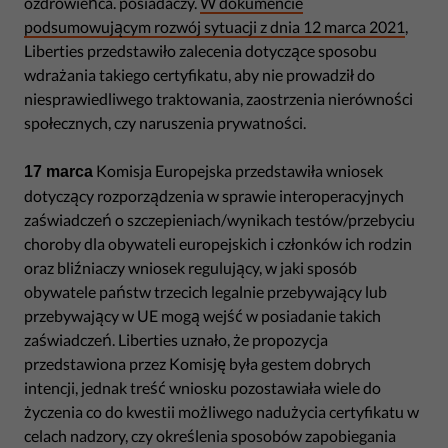
ozdrowieńca. posiadaczy.
W dokumencie
podsumowującym rozwój sytuacji z dnia 12 marca 2021
,
Liberties przedstawiło zalecenia dotyczące sposobu
wdrażania takiego certyfikatu, aby nie prowadził do
niesprawiedliwego traktowania, zaostrzenia nierówności
społecznych, czy naruszenia prywatności.
Komisja Europejska przedstawiła wniosek
17 marca
dotyczący rozporządzenia w sprawie interoperacyjnych
zaświadczeń o szczepieniach/wynikach testów/przebyciu
choroby dla obywateli europejskich i członków ich rodzin
oraz bliźniaczy wniosek regulujący, w jaki sposób
obywatele państw trzecich legalnie przebywający lub
przebywający w UE mogą wejść w posiadanie takich
zaświadczeń. Liberties uznało, że propozycja
przedstawiona przez Komisję była gestem dobrych
intencji, jednak treść wniosku pozostawiała wiele do
życzenia co do kwestii możliwego nadużycia certyfikatu w
celach nadzory, czy określenia sposobów zapobiegania