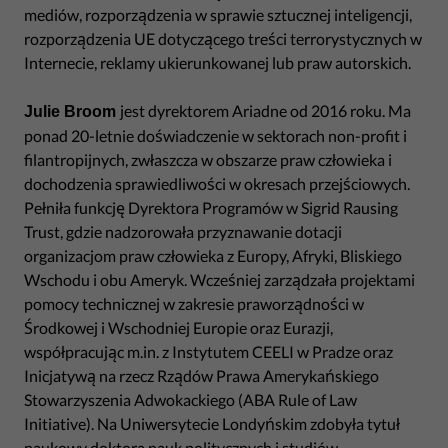
mediów, rozporządzenia w sprawie sztucznej inteligencji,
rozporządzenia UE dotyczącego treści terrorystycznych w
Internecie, reklamy ukierunkowanej lub praw autorskich.
jest dyrektorem Ariadne od 2016 roku. Ma
Julie Broom
ponad 20-letnie doświadczenie w sektorach non-profit i
filantropijnych, zwłaszcza w obszarze praw człowieka i
dochodzenia sprawiedliwości w okresach przejściowych.
Pełniła funkcję Dyrektora Programów w Sigrid Rausing
Trust, gdzie nadzorowała przyznawanie dotacji
organizacjom praw człowieka z Europy, Afryki, Bliskiego
Wschodu i obu Ameryk. Wcześniej zarządzała projektami
pomocy technicznej w zakresie praworządności w
Środkowej i Wschodniej Europie oraz Eurazji,
współpracując m.in. z Instytutem CEELI w Pradze oraz
Inicjatywą na rzecz Rządów Prawa Amerykańskiego
Stowarzyszenia Adwokackiego (ABA Rule of Law
Initiative). Na Uniwersytecie Londyńskim zdobyła tytuł
naukowy doktora nauk politycznych i studiów