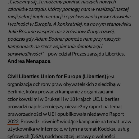
„Cieszymy się, że możemy powitać naszych nowych
członków zarządu, którzy pomogą nam w realizacji naszej
misji pełnej implementacji i egzekwowania praw człowieka
i wolności w Europie. A konkretniej, na nowym stanowisku
Julie Broome wesprze nasz zrównoważony rozwój,
podczas gdy Adam Bodnar pomoże nam przy naszych
kampaniach na rzecz wspierania demokracji i
sprawiedliwości”
– powiedział Prezes zarządu Liberties,
.
Andrea Menapace
jest
Civil Liberties Union for Europe (Liberties)
organizacją ochrony praw obywatelskich z siedzibą w
Berlinie, która prowadzi kampanie z organizacjami
członkowskimi w Brukseli i w 18 krajach UE. Liberties
prowadzi najobszerniejszy, niezależny raport na temat
praworządności w UE i opublikowała niedawno
Raport
2022
. Prowadzi również wiodące kampanie na temat praw
użytkownika w internecie, w tym na temat Kodeksu usług
cyfrowych (DSA), nadchodzącej ustawy o wolności