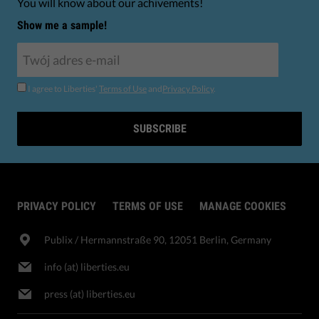
You will know about our achivements!
Show me a sample!
I agree to Liberties'
Terms of Use
and
Privacy Policy
.
SUBSCRIBE
PRIVACY POLICY
TERMS OF USE
MANAGE COOKIES
Publix​ / Hermannstraße 90, 12051 Berlin, Germany
info (at) liberties.eu
press (at) liberties.eu