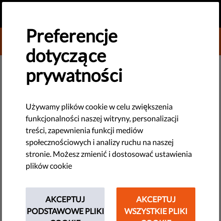
PL
PRZEKAŻ DAROWIZNĘ
MENU
Preferencje
DONATE TO LIBERTIES
dotyczące
MONITORING UE
prywatności
Dyrektor Ariadne Julie Broome i
były Rzecznik Praw
Używamy plików cookie w celu zwiększenia
funkcjonalności naszej witryny, personalizacji
Obywatelskich Adam Bodnar
treści, zapewnienia funkcji mediów
dołączają do zarządu Liberties
społecznościowych i analizy ruchu na naszej
stronie. Możesz zmienić i dostosować ustawienia
plików cookie
Notatka prasowa
by LibertiesEU
AKCEPTUJ
AKCEPTUJ
lutego 23, 2022
PODSTAWOWE PLIKI
WSZYSTKIE PLIKI