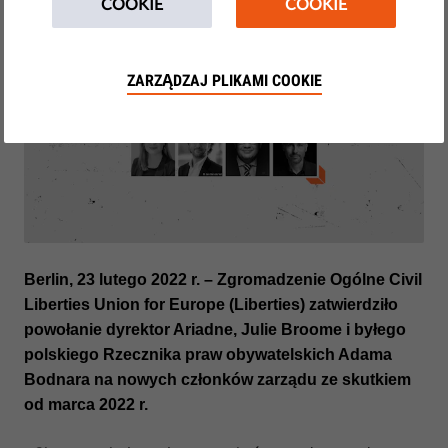
COOKIE
COOKIE
ZARZĄDZAJ PLIKAMI COOKIE
Berlin, 23 lutego 2022 r. – Zgromadzenie Ogólne Civil
Liberties Union for Europe (Liberties) zatwierdziło
powołanie dyrektor Ariadne, Julie Broome i byłego
polskiego Rzecznika praw obywatelskich Adama
Bodnara na nowych członków zarządu ze skutkiem
od marca 2022 r.