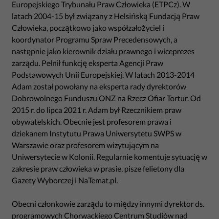
Europejskiego Trybunału Praw Człowieka (ETPCz). W
latach 2004-15 był związany z Helsińską Fundacją Praw
Człowieka, początkowo jako współzałożyciel i
koordynator Programu Spraw Precedensowych, a
następnie jako kierownik działu prawnego i wiceprezes
zarządu. Pełnił funkcję eksperta Agencji Praw
Podstawowych Unii Europejskiej. W latach 2013-2014
Adam został powołany na eksperta rady dyrektorów
Dobrowolnego Funduszu ONZ na Rzecz Ofiar Tortur. Od
2015 r. do lipca 2021 r. Adam był Rzecznikiem praw
obywatelskich. Obecnie jest profesorem prawa i
dziekanem Instytutu Prawa Uniwersytetu SWPS w
Warszawie oraz profesorem wizytującym na
Uniwersytecie w Kolonii. Regularnie komentuje sytuację w
zakresie praw człowieka w prasie, pisze felietony dla
Gazety Wyborczej i NaTemat.pl.
Obecni członkowie zarządu to między innymi dyrektor ds.
programowych Chorwackiego Centrum Studiów nad