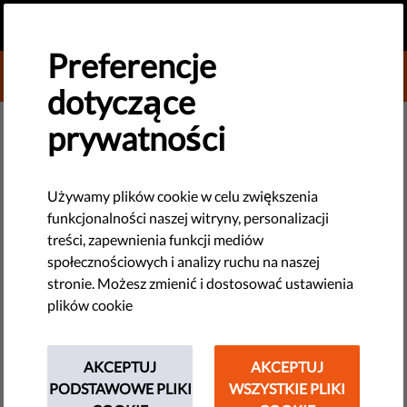
PL
PRZEKAŻ DAROWIZNĘ
MENU
Preferencje
DONATE TO LIBERTIES
dotyczące
NOWE TECHNOLOGIE I PRAWA CZŁOWIEKA
prywatności
Minimalne standardy dla
ubiegających się o azyl
Używamy plików cookie w celu zwiększenia
funkcjonalności naszej witryny, personalizacji
treści, zapewnienia funkcji mediów
W niedawnym orzeczeniu Trybunał Sprawiedliwości Unii
społecznościowych i analizy ruchu na naszej
Europejskiej potwierdził zobowiązanie Państw
stronie. Możesz zmienić i dostosować ustawienia
Członkowskich do zapewnienia osobom ubiegającym się o
plików cookie
azyl godziwych warunków życia. Trybunał zwrócił szczególną
uwagę na potrzebę zapewnienia możliwości wspólnego
przebywania dla rodzin. Zasada ta obowiązuje również w
AKCEPTUJ
AKCEPTUJ
przypadku kiedy Państwo nie może lub nie udziela pomocy
PODSTAWOWE PLIKI
WSZYSTKIE PLIKI
rzeczowej, a zamiast tego udziela pomocy finansowej.