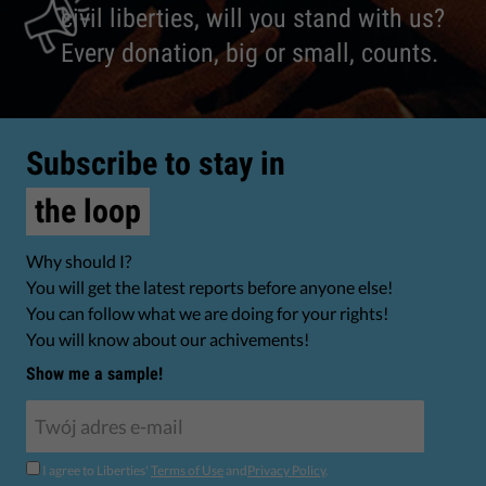
civil liberties, will you stand with us?
Every donation, big or small, counts.
Subscribe to stay in
the loop
Why should I?
You will get the latest reports before anyone else!
You can follow what we are doing for your rights!
You will know about our achivements!
Show me a sample!
I agree to Liberties'
Terms of Use
and
Privacy Policy
.