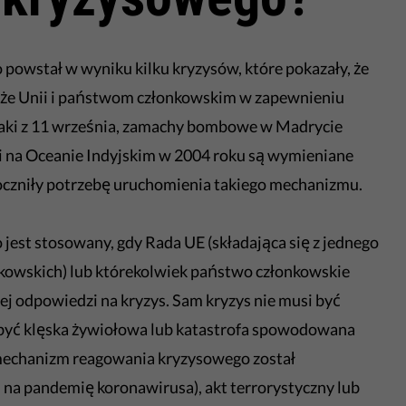
owstał w wyniku kilku kryzysów, które pokazały, że
oże Unii i państwom członkowskim w zapewnieniu
Ataki z 11 września, zamachy bombowe w Madrycie
mi na Oceanie Indyjskim w 2004 roku są wymieniane
doczniły potrzebę uruchomienia takiego mechanizmu.
est stosowany, gdy Rada UE (składająca się z jednego
nkowskich) lub którekolwiek państwo członkowskie
nej odpowiedzi na kryzys. Sam kryzys nie musi być
 być klęska żywiołowa lub katastrofa spowodowana
(mechanizm reagowania kryzysowego został
na pandemię koronawirusa), akt terrorystyczny lub