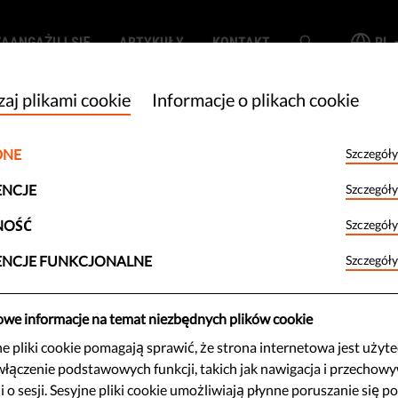
ZAANGAŻUJ SIĘ
ARTYKUŁY
KONTAKT
PL
aj plikami cookie
Informacje o plikach cookie
DNE
Szczegóły
 mechanizm
ENCJE
Szczegóły
 kryzysowego i
NOŚĆ
Szczegóły
ENCJE FUNKCJONALNE
Szczegóły
owe informacje na temat niezbędnych plików cookie
 pliki cookie pomagają sprawić, że strona internetowa jest użyt
w dzisiejszych czasach
włączenie podstawowych funkcji, takich jak nawigacja i przechow
 kryzysu w drugi, a nasi
i o sesji. Sesyjne pliki cookie umożliwiają płynne poruszanie się po