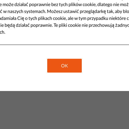
e może działać poprawnie bez tych plików cookie, dlatego nie moż
w stanie skutecznie reagować na
ć w naszych systemach. Możesz ustawić przeglądarkę tak, aby bl
nia Europejska stworzyła
damiała Cię o tych plikach cookie, ale w tym przypadku niektóre c
ie będą działać poprawnie. Te pliki cookie nie przechowują żadny
 kryzysowego.
ch.
Share
OK