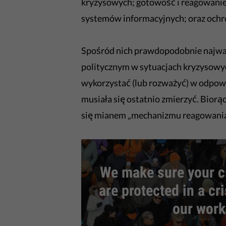
kryzysowych; gotowość i reagowanie n
systemów informacyjnych; oraz ochro
Spośród nich prawdopodobnie najważ
politycznym w sytuacjach kryzysowy
wykorzystać (lub rozważyć) w odpowi
musiała się ostatnio zmierzyć. Biorą
się mianem „mechanizmu reagowania k
We make sure your ci
are protected in a cr
our work