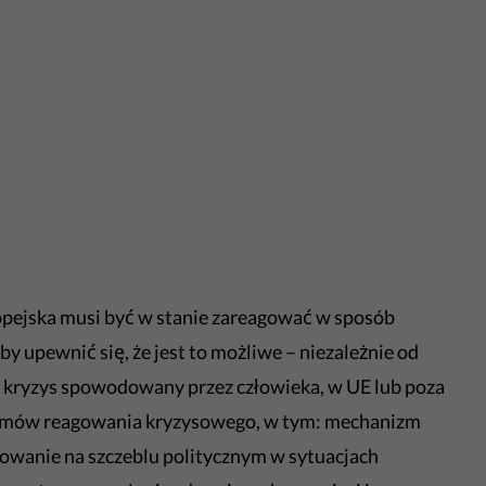
opejska musi być w stanie zareagować w sposób
y upewnić się, że jest to możliwe – niezależnie od
zy kryzys spowodowany przez człowieka, w UE lub poza
nizmów reagowania kryzysowego, w tym: mechanizm
owanie na szczeblu politycznym w sytuacjach