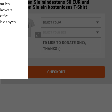
Spenden Sie mindestens 50 EUR und
3
na ich
erhalten Sie ein kostenloses T-Shirt
okowała
zęści
ch danych
I'D LIKE TO DONATE ONLY,
THANKS :)
CHECKOUT