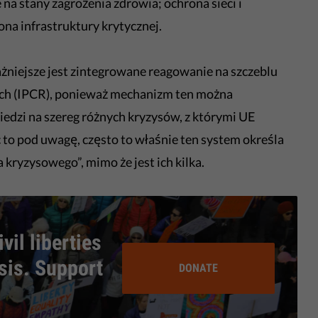
a stany zagrożenia zdrowia; ochrona sieci i
na infrastruktury krytycznej.
niejsze jest zintegrowane reagowanie na szczeblu
ch (IPCR), ponieważ mechanizm ten można
edzi na szereg różnych kryzysów, z którymi UE
c to pod uwagę, często to właśnie ten system określa
ryzysowego”, mimo że jest ich kilka.
vil liberties
isis. Support
DONATE