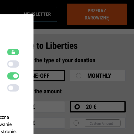
PRZEKAŻ
NEWSLETTER
DAROWIZNĘ
Donate to Liberties
1
Select the type of your donation
ONE-OFF
MONTHLY
2
Select the amount
10 €
20 €
eczna
35 €
ywanie
 stronie.