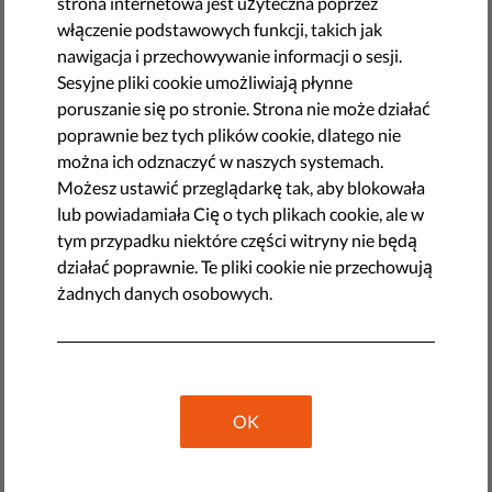
strona internetowa jest użyteczna poprzez
całej UE politycznie skorzystały na pandemii. Przeczytaj
włączenie podstawowych funkcji, takich jak
szczegóły we wspólnym raporcie Liberties i Greenpeace.
nawigacja i przechowywanie informacji o sesji.
Sesyjne pliki cookie umożliwiają płynne
by Liberties and Greenpeace European Unit
poruszanie się po stronie. Strona nie może działać
września 24, 2020
poprawnie bez tych plików cookie, dlatego nie
można ich odznaczyć w naszych systemach.
Aby chronić zdrowie publiczne, rządy przyjęły środki,
Możesz ustawić przeglądarkę tak, aby blokowała
które radykalnie zmieniły nasz sposób życia. W celu
lub powiadamiała Cię o tych plikach cookie, ale w
ratowania życia i ochrony grup ryzyka konieczne mogą być
tym przypadku niektóre części witryny nie będą
tymczasowe ograniczenia niektórych swobód. Jednak
działać poprawnie. Te pliki cookie nie przechowują
wiele rządów, w związku z ochroną zdrowia publicznego,
żadnych danych osobowych.
wprowadziło kontrowersyjne przepisy. W niektórych
przypadkach rządowe obostrzenia są dużo bardziej
rygorystyczne, niż jest to rzeczywiście konieczne.
W innych przypadkach rządy celowo wykorzystują
OK
pandemię COVID-19 do podważania wolności jednostki i
demokracji w sposób, który faktycznie zagraża zdrowiu
publicznemu. Niektóre władze nałożyły np. niepotrzebne i