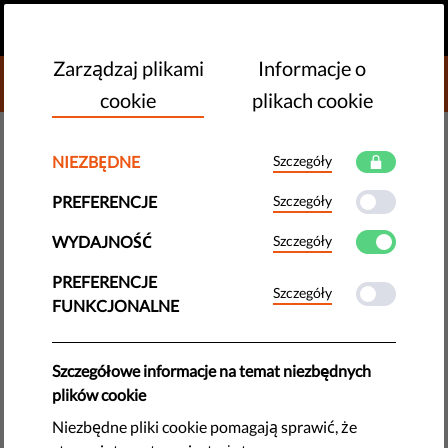
PL
PRZEKAŻ DAROWIZNĘ
MENU
Zarządzaj plikami
Informacje o
DONATE TO LIBERTIES
cookie
plikach cookie
DEMOKRACJA I SPRAWIEDLIWOŚĆ
NIEZBĘDNE
Szczegóły
​Unijne rządy stosują
PREFERENCJE
Szczegóły
obostrzenia związane z
WYDAJNOŚĆ
Szczegóły
pandemią do ograniczania
przestrzeni i wolności
PREFERENCJE
Szczegóły
FUNKCJONALNE
obywatelskich: raport Liberties i
Greenpeace
Szczegółowe informacje na temat niezbędnych
plików cookie
Ograniczenia prawa do protestu, wolności słowa, dostępu do
Niezbędne pliki cookie pomagają sprawić, że
informacji i wolności zrzeszania się. W ten sposób rządy w