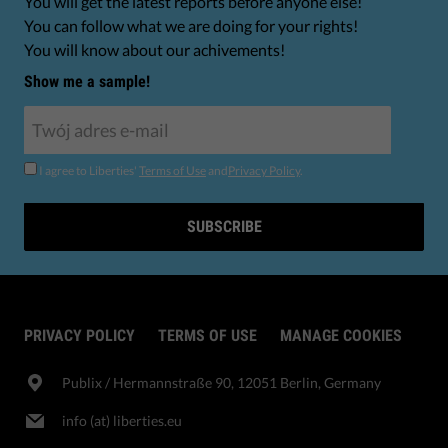
You will get the latest reports before anyone else!
You can follow what we are doing for your rights!
You will know about our achivements!
Show me a sample!
I agree to Liberties'
Terms of Use
and
Privacy Policy
.
SUBSCRIBE
PRIVACY POLICY
TERMS OF USE
MANAGE COOKIES
Publix​ / Hermannstraße 90, 12051 Berlin, Germany
info (at) liberties.eu