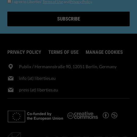
I agree to Liberties'
Terms of Use
and
Privacy Policy
.
SUBSCRIBE
PRIVACY POLICY
TERMS OF USE
MANAGE COOKIES
Publix​ / Hermannstraße 90, 12051 Berlin, Germany
info (at) liberties.eu
press (at) liberties.eu