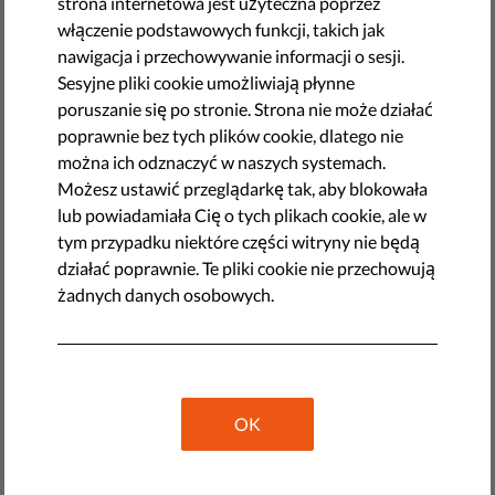
strona internetowa jest użyteczna poprzez
by Orsolya Reich
włączenie podstawowych funkcji, takich jak
listopada 20, 2018
nawigacja i przechowywanie informacji o sesji.
Wspaniale - powiedzą niektórzy z was - ale jakim cudem
Sesyjne pliki cookie umożliwiają płynne
mam to zrobić? I nawet gdybym miał kompetencje, by to
poruszanie się po stronie. Strona nie może działać
zrobić - kto, do licha, ma na to czas? W końcu dziennikarz
poprawnie bez tych plików cookie, dlatego nie
śledczy dostaje wynagrodzenie za długie godziny
można ich odznaczyć w naszych systemach.
spędzone na sprawdzaniu i weryfikowaniu, a mnie nikt za
Możesz ustawić przeglądarkę tak, aby blokowała
to nie zapłaci!
lub powiadamiała Cię o tych plikach cookie, ale w
tym przypadku niektóre części witryny nie będą
Mam dla was dobrą wiadomość. Większość kłamstw,
działać poprawnie. Te pliki cookie nie przechowują
pół-kłamstw, błędnych informacji i dezinformacji nie
żadnych danych osobowych.
jest trudna do wykrycia. Musisz tylko poznać kilka
technik.
Przede wszystkim poszukaj, jak każde podejrzanie
brzmiące oświadczenie jest ogłaszane na oficjalnych i
legalnych stronach z wiadomościami. Czy poddają
OK
oświadczenie w wątpliwość? Czy są jednomyślni w
kwestionowaniu tego stwierdzenia? Jeśli nie, to czy
oferują oni dowody na poparcie swojego stanowiska w