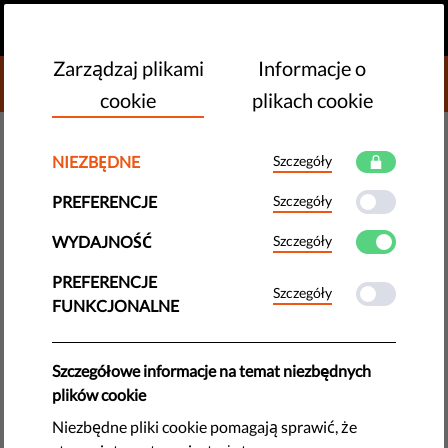
PL
PRZEKAŻ DAROWIZNĘ
MENU
Zarządzaj plikami
Informacje o
DONATE TO LIBERTIES
cookie
plikach cookie
NOWE TECHNOLOGIE I PRAWA CZŁOWIEKA
NIEZBĘDNE
Szczegóły
Dezinformacja w mediach: Jak
PREFERENCJE
Szczegóły
rozpoznać, co jest zgodne z
WYDAJNOŚĆ
Szczegóły
prawdą, a co nie?
PREFERENCJE
Szczegóły
FUNKCJONALNE
W najnowszym odcinku wideo naszego przewodnika: "Jak
przetrwać w państwie autorytarnym?", prosimy was o pomoc
w odkrywaniu prawdy i zwalczaniu ignorancji przy pomocy
Szczegółowe informacje na temat niezbędnych
faktów, bo jeśli nikt nie walczy z rażącymi kłamstwami
plików cookie
autokratów - to oni wygrają.
Niezbędne pliki cookie pomagają sprawić, że