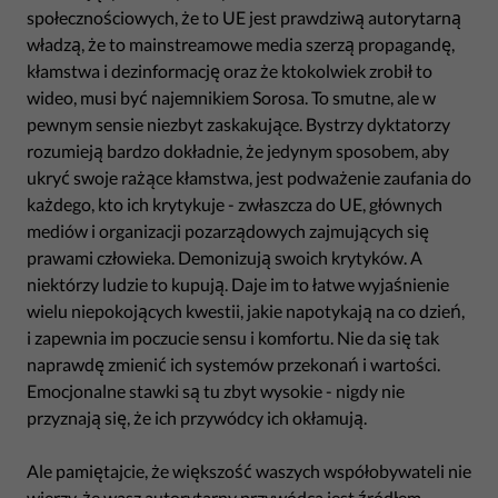
społecznościowych, że to UE jest prawdziwą autorytarną
władzą, że to mainstreamowe media szerzą propagandę,
kłamstwa i dezinformację oraz że ktokolwiek zrobił to
wideo, musi być najemnikiem Sorosa. To smutne, ale w
pewnym sensie niezbyt zaskakujące. Bystrzy dyktatorzy
rozumieją bardzo dokładnie, że jedynym sposobem, aby
ukryć swoje rażące kłamstwa, jest podważenie zaufania do
każdego, kto ich krytykuje - zwłaszcza do UE, głównych
mediów i organizacji pozarządowych zajmujących się
prawami człowieka. Demonizują swoich krytyków. A
niektórzy ludzie to kupują. Daje im to łatwe wyjaśnienie
wielu niepokojących kwestii, jakie napotykają na co dzień,
i zapewnia im poczucie sensu i komfortu. Nie da się tak
naprawdę zmienić ich systemów przekonań i wartości.
Emocjonalne stawki są tu zbyt wysokie - nigdy nie
przyznają się, że ich przywódcy ich okłamują.
Ale pamiętajcie, że większość waszych współobywateli nie
wierzy, że wasz autorytarny przywódca jest źródłem