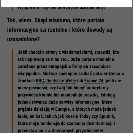
tej sprawie? Czy ten dowód jest uzasadniony?
Tak, wiem. Skąd wiadomo, które portale
informacyjne są rzetelne i które dowody są
uzasadnione?
Jeśli chodzi o strony z wiadomościami, sprawdź, kto
tak naprawdę za nimi stoi. Duże portale medialne
założone przez europejskie firmy są zasadniczo
wiarygodne. Możesz spokojnie szukać potwierdzenia w
źródłach
BBC
,
Deutsche Welle
lub
France 24
, jeśli nie
masz pewności, czy twój "ulubiony" autorytarny
przywódca kłamie lub manipuluje prawdą. Istnieją
jednak również duże serwisy informacyjne, które
prężnie działają w Europie, a których może jednak
lepiej unikać, takich jak Russia Today czy Sputnik,
które mają tendencję do szerzenia dezinformacji i
przedstawiania autorytarnych przywódców w