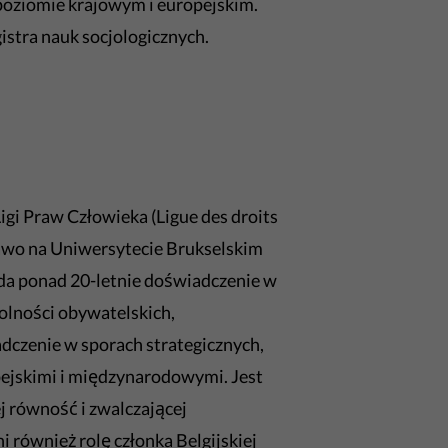
 poziomie krajowym i europejskim.
gistra nauk socjologicznych.
gi Praw Człowieka (Ligue des droits
prawo na Uniwersytecie Brukselskim
da ponad 20-letnie doświadczenie w
olności obywatelskich,
dczenie w sporach strategicznych,
opejskimi i międzynarodowymi. Jest
j równość i zwalczającej
 również rolę członka Belgijskiej