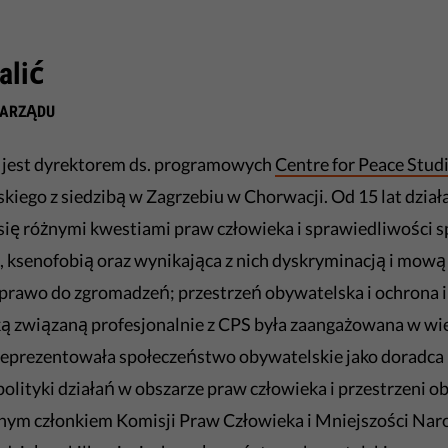
alić
ZARZĄDU
ć jest dyrektorem ds. programowych
Centre for Peace Stud
kiego z siedzibą w Zagrzebiu w Chorwacji. Od 15 lat dzia
się różnymi kwestiami praw człowieka i sprawiedliwości sp
 ksenofobią oraz wynikająca z nich dyskryminacją i mową
 prawo do zgromadzeń; przestrzeń obywatelska i ochrona 
ą związaną profesjonalnie z CPS była zaangażowana w wie
reprezentowała społeczeństwo obywatelskie jako doradc
polityki działań w obszarze praw człowieka i przestrzeni o
nym członkiem Komisji Praw Człowieka i Mniejszości Na