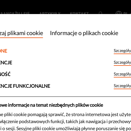
ZAANGAŻUJ SIĘ
ARTYKUŁY
KONTAKT
PL
aj plikami cookie
Informacje o plikach cookie
 Our Board
DNE
Szczegóły
ENCJE
Szczegóły
NOŚĆ
Szczegóły
Piotr Bodnar
ENCJE FUNKCJONALNE
Szczegóły
Y CZŁONEK ZARZĄDU
r Bodnar jest absolwentem studiów prawniczych na Uniw
owe informacje na temat niezbędnych plików cookie
ytuł magistra prawa) oraz Central European University w B
 pliki cookie pomagają sprawić, że strona internetowa jest użyt
włączenie podstawowych funkcji, takich jak nawigacja i przechow
wa konstytucyjnego porównawczego). W 2006 r. uzyskał 
i o sesji. Sesyjne pliki cookie umożliwiają płynne poruszanie się po