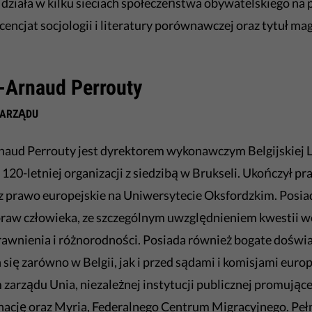
działa w kilku sieciach społeczeństwa obywatelskiego na
icencjat socjologii i literatury porównawczej oraz tytuł ma
e-Arnaud Perrouty
ZARZĄDU
naud Perrouty jest dyrektorem wykonawczym Belgijskiej Li
 120-letniej organizacji z siedzibą w Brukseli. Ukończył 
z prawo europejskie na Uniwersytecie Oksfordzkim. Posia
praw człowieka, ze szczególnym uwzględnieniem kwestii w
wnienia i różnorodności. Posiada również bogate doświa
 się zarówno w Belgii, jak i przed sądami i komisjami eur
 zarządu Unia, niezależnej instytucji publicznej promujące
ację oraz Myria, Federalnego Centrum Migracyjnego. Pełni