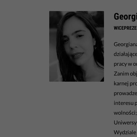
Georg
WICEPREZE
Georgian
działając
pracy w 
Zanim
obj
karnej p
prowadzen
interesu 
wolności;
Uniwersyt
Wydziale