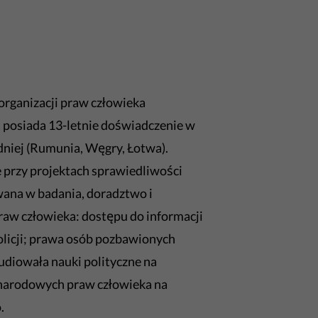
 organizacji praw człowieka
 p
osiada 13-letnie doświadczenie w
niej (Rumunia, Węgry, Łotwa).
 przy projektach sprawiedliwości
wana w badania, doradztwo i
aw człowieka: dostępu do informacji
licji;
prawa osób pozbawionych
udiowała nauki polityczne na
ynarodowych praw człowieka na
.