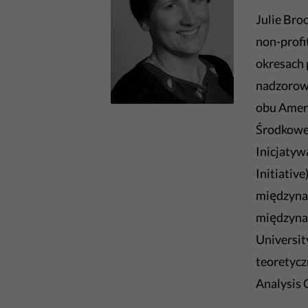
Julie Bro
non-profi
okresach 
nadzorowa
obu Amery
Środkowej
Inicjaty
Initiativ
międzynar
międzynar
Universit
teoretycz
Analysis 