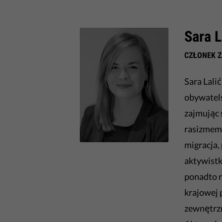
Sara L
CZŁONEK 
Sara Lali
obywatels
zajmując 
rasizmem,
migracja,
aktywistk
ponadto 
krajowej 
zewnętrz