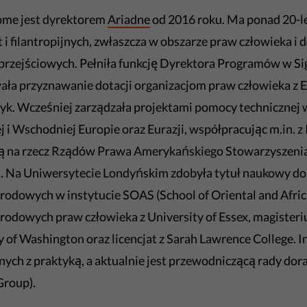
ome jest dyrektorem
Ariadne
od 2016 roku. Ma ponad 20-l
t i filantropijnych, zwłaszcza w obszarze praw człowieka 
przejściowych. Pełniła funkcję Dyrektora Programów w Sig
ła przyznawanie dotacji organizacjom praw człowieka z Eu
k. Wcześniej zarządzała projektami pomocy technicznej 
 i Wschodniej Europie oraz Eurazji, współpracując m.in. z
wą na rzecz Rządów Prawa Amerykańskiego Stowarzyszeni
e). Na Uniwersytecie Londyńskim zdobyła tytuł naukowy do
odowych w instytucie SOAS (School of Oriental and Afric
odowych praw człowieka z University of Essex, magiste
y of Washington oraz licencjat z Sarah Lawrence College. I
nych z praktyką, a aktualnie jest przewodniczącą rady 
Group).