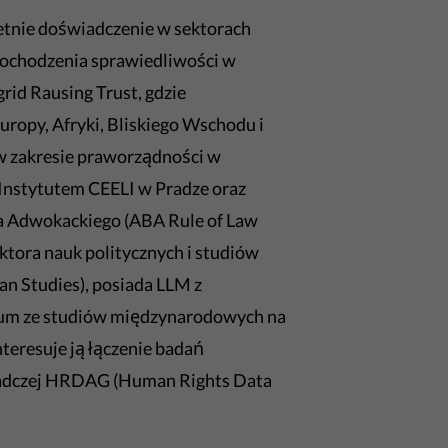
etnie doświadczenie w sektorach
i dochodzenia sprawiedliwości w
rid Rausing Trust, gdzie
ropy, Afryki, Bliskiego Wschodu i
w zakresie praworządności w
 Instytutem CEELI w Pradze oraz
a Adwokackiego (ABA Rule of Law
ktora nauk politycznych i studiów
an Studies), posiada LLM z
rium ze studiów międzynarodowych na
nteresuje ją łączenie badań
doradczej HRDAG (Human Rights Data