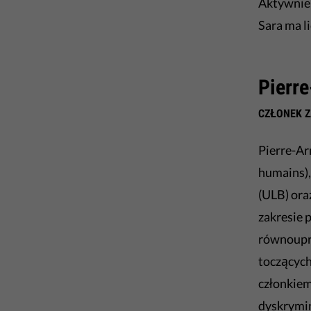
Aktywnie 
Sara ma l
Pierr
CZŁONEK 
Pierre-Ar
humains),
(ULB) ora
zakresie 
równoupra
toczących
członkiem
dyskrymin