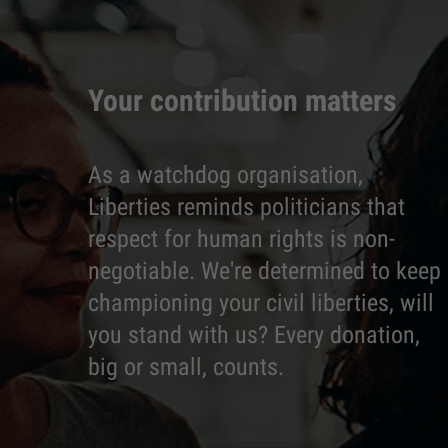
Your contribution matters
As a watchdog organisation,
Liberties reminds politicians that
respect for human rights is non-
negotiable. We're determined to keep
championing your civil liberties, will
you stand with us? Every donation,
big or small, counts.