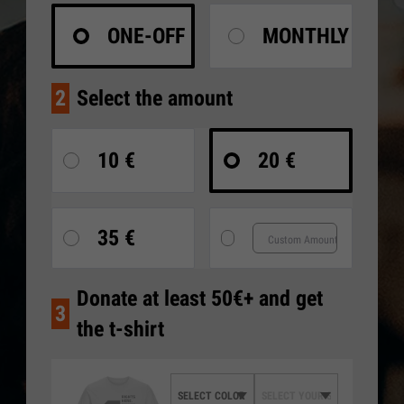
ONE-OFF
MONTHLY
2
Select the amount
10 €
20 €
35 €
Donate at least 50€+ and get
3
the t-shirt