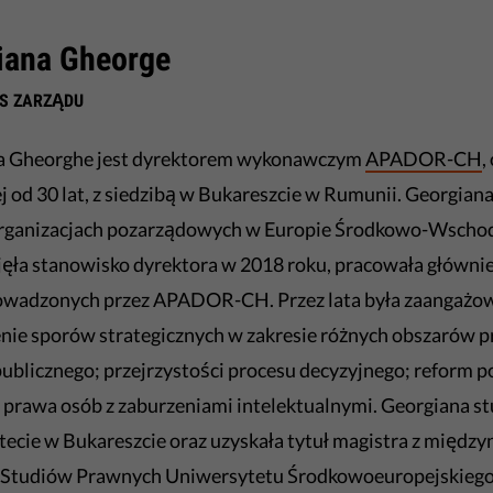
iana Gheorge
S ZARZĄDU
a Gheorghe jest dyrektorem wykonawczym
APADOR-CH
,
ej od 30 lat, z siedzibą w Bukareszcie w Rumunii.
Georgiana
organizacjach pozarządowych w Europie Środkowo-Wschod
ęła stanowisko dyrektora w 2018 roku, pracowała głównie
rowadzonych przez APADOR-CH.
Przez lata była zaangażo
ie sporów strategicznych w zakresie różnych obszarów pr
publicznego;
przejrzystości procesu decyzyjnego;
reform po
prawa osób z zaburzeniami intelektualnymi.
Georgiana st
ecie w Bukareszcie oraz uzyskała tytuł magistra z międz
 Studiów Prawnych Uniwersytetu Środkowoeuropejskiego