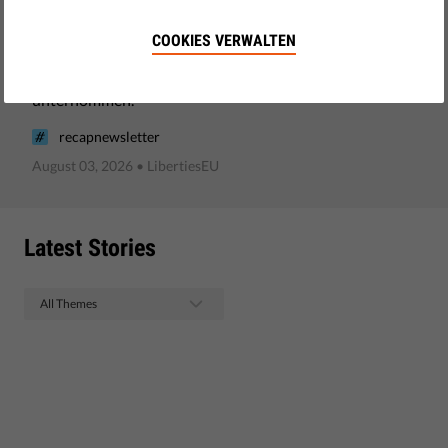
zu kurz greift
COOKIES VERWALTEN
Das hat Liberties im Juli dieses Jahres so alles
unternommen.
recapnewsletter
August 03, 2026
• LibertiesEU
Latest Stories