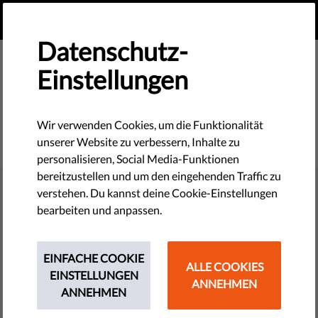
DE
SPENDEN
MENU
Datenschutz-
Einstellungen
Wir verwenden Cookies, um die Funktionalität
unserer Website zu verbessern, Inhalte zu
personalisieren, Social Media-Funktionen
bereitzustellen und um den eingehenden Traffic zu
DEMOKRATIE & GERECHTIGKEIT
verstehen. Du kannst deine Cookie-Einstellungen
Letzten Monat bei Liberties: Die
bearbeiten und anpassen.
manipulative Rolle der KI bei
Wahlen und warum der
EINFACHE COOKIE
ALLE COOKIES
EINSTELLUNGEN
Rechtsstaatlichkeitsbericht der
ANNEHMEN
ANNEHMEN
EU beim Schutz der Demokratie