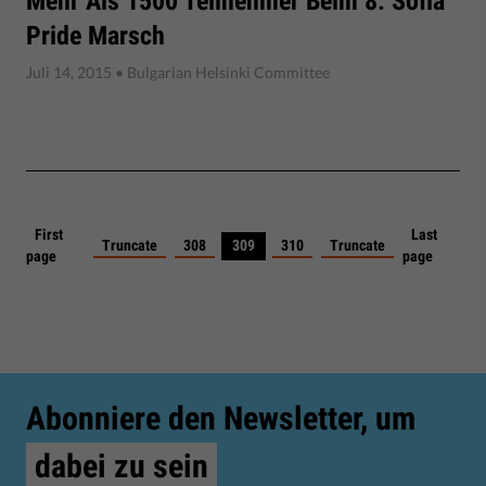
Mehr Als 1500 Teilnehmer Beim 8. Sofia
Pride Marsch
Juli 14, 2015
• Bulgarian Helsinki Committee
First
Last
Truncate
308
309
310
Truncate
page
page
Abonniere den Newsletter, um
dabei zu sein