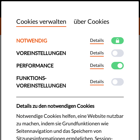
DE
SPENDEN
MENU
Cookies verwalten
über Cookies
DONATE TO LIBERTIES
Wir fordern ein Verbot der
NOTWENDIG
Details
Nutzung vertraulicher Daten für
VOREINSTELLUNGEN
Details
politische Werbung
PERFORMANCE
Details
FUNKTIONS-
Details
Unterschreibe die Petition, um unser Wahlrecht zu
VOREINSTELLUNGEN
verteidigen.
by Liberties.EU
Details zu den notwendigen Cookies
Mai 25, 2023
Notwendige Cookies helfen, eine Website nutzbar
zu machen, indem sie Grundfunktionen wie
Seitennavigation und das Speichern von
Sitzungsinformationen ermöglichen. Session-