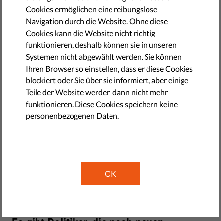
Cookies ermöglichen eine reibungslose
Navigation durch die Website. Ohne diese
Cookies kann die Website nicht richtig
funktionieren, deshalb können sie in unseren
Systemen nicht abgewählt werden. Sie können
Ihren Browser so einstellen, dass er diese Cookies
blockiert oder Sie über sie informiert, aber einige
Teile der Website werden dann nicht mehr
funktionieren. Diese Cookies speichern keine
Egal, welcher Partei wir angehören, wir sind uns einig, dass
personenbezogenen Daten.
wir frei sein sollten, die Politiker zu wählen, die wir für
richtig halten. Derzeit können wir diese Wahl treffen, weil
wir wissen, wofür unsere Kandidaten in der EU stehen.
Allerdings treiben einige Politiker gerade jetzt einen neuen
OK
Plan voran, der es ihnen ermöglichen würde, die Wähler zu
manipulieren.