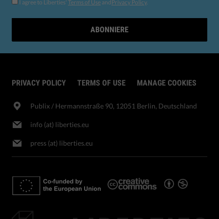
I agree to Liberties'
Terms of Use
and
Privacy Policy
.
ABONNIERE
PRIVACY POLICY
TERMS OF USE
MANAGE COOKIES
Publix​ / Hermannstraße 90, 12051 Berlin, Deutschland
info (at) liberties.eu
press (at) liberties.eu