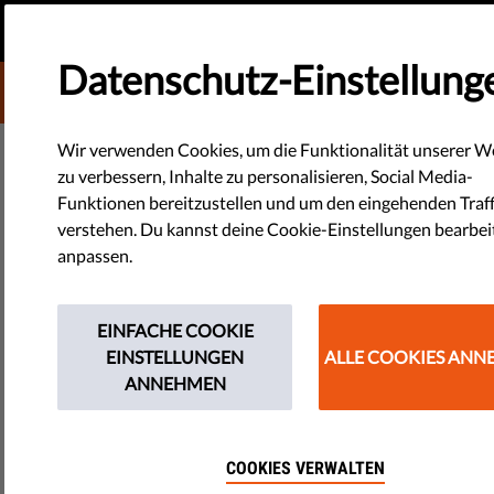
DE
SPENDE
Datenschutz-Einstellung
DONATE TO LIBERTIES
DEMOKRATIE & GERECHTIGKEIT
Wir verwenden Cookies, um die Funktionalität unserer W
Donate to Liberties
zu verbessern, Inhalte zu personalisieren, Social Media-
Was ist Selbstzensur? Wie
Funktionen bereitzustellen und um den eingehenden Traff
1
Select the type of your donation
verstehen. Du kannst deine Cookie-Einstellungen bearbe
zerstört sie die Medienfreiheit?
anpassen.
ONE-OFF
MONTHLY
Haben Sie jemals Ihre eigenen Gedanken zensiert? Wenn
dies in großem Umfang geschieht, kann dies eine Gefahr für
EINFACHE COOKIE
2
Select the amount
die Gesellschaft darstellen. Hier finden Sie alles, was Sie
EINSTELLUNGEN
ALLE COOKIES AN
schon immer über Selbstzensur wissen wollten.
ANNEHMEN
10 €
20 €
by Jonathan Day
35 €
Mai 28, 2025
COOKIES VERWALTEN