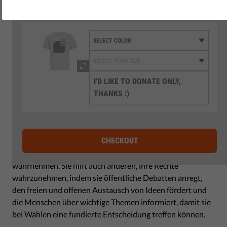
3
Donate at least 50€+ and get the t-shirt
I'D LIKE TO DONATE ONLY,
THANKS :)
CHECKOUT
Die Freiheit, unsere Meinungen und Ansichten zu äußern,
bedeutet nicht nur, dass wir unsere Grundrechte
wahrnehmen. Sie hilft auch anderen, ihre Rechte
wahrzunehmen, indem sie öffentliche Debatten anregt,
den freien und offenen Austausch von Ideen fördert und
die Menschen über wichtige Themen informiert, damit sie
bei Wahlen eine fundierte Entscheidung treffen können.