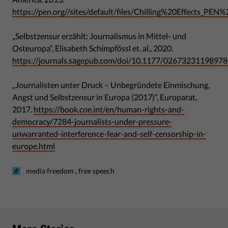
https://pen.org//sites/default/files/Chilling%20Effects_PEN
„Selbstzensur erzählt: Journalismus in Mittel- und
Osteuropa“, Elisabeth Schimpfössl et. al., 2020.
https://journals.sagepub.com/doi/10.1177/0267323119897
„Journalisten unter Druck – Unbegründete Einmischung,
Angst und Selbstzensur in Europa (2017)“, Europarat,
2017.
https://book.coe.int/en/human-rights-and-
democracy/7284-journalists-under-pressure-
unwarranted-interference-fear-and-self-censorship-in-
europe.html
,
media freedom
free speech