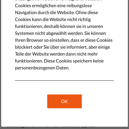
by Anna Ackermann
Cookies ermöglichen eine reibungslose
November 04, 2021
Navigation durch die Website. Ohne diese
Cookies kann die Website nicht richtig
funktionieren, deshalb können sie in unseren
Systemen nicht abgewählt werden. Sie können
Ihren Browser so einstellen, dass er diese Cookies
blockiert oder Sie über sie informiert, aber einige
Teile der Website werden dann nicht mehr
funktionieren. Diese Cookies speichern keine
personenbezogenen Daten.
Als COVID-19 Anfang 2020 unser Leben auf den Kopf
OK
stellte, mussten die Regierungen wirksame Mittel finden,
um die Pandemie zu bekämpfen. Eine wichtige Maßnahme
bestand darin, die Infektionsketten zurückzuverfolgen.
Bald begannen immer mehr Staaten, Apps zur