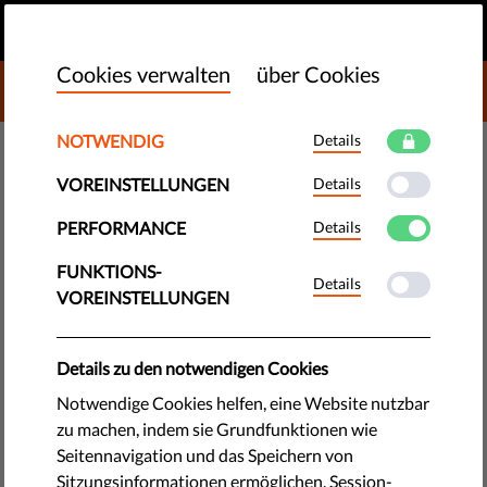
DE
SPENDEN
MENU
Cookies verwalten
über Cookies
DONATE TO LIBERTIES
NOTWENDIG
Details
TECHNOLOGIE & RECHTE
VOREINSTELLUNGEN
Details
Neuer Bericht stellt Legitimität
der europäischen Corona-Apps
PERFORMANCE
Details
in Frage
FUNKTIONS-
Details
VOREINSTELLUNGEN
Liberties und seine Partner haben die Corona-Apps in 9 EU-
Ländern untersucht und festgestellt, dass sie keinen
Details zu den notwendigen Cookies
signifikanten Einfluss auf die Ausbreitung der Pandemie
Notwendige Cookies helfen, eine Website nutzbar
hatten. Sind dafür wirklich zu hohe Datenschutz-Standards
zu machen, indem sie Grundfunktionen wie
verantwortlich zu machen?
Seitennavigation und das Speichern von
Sitzungsinformationen ermöglichen. Session-