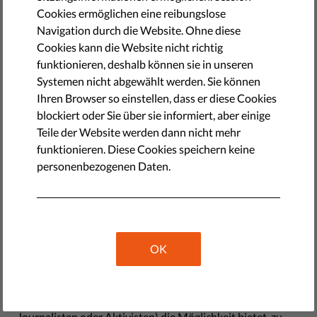
Die letzten Artikel dieser Reihe waren ein wenig
Cookies ermöglichen eine reibungslose
theoretisch. Ich habe versucht zu erklären, wie wichtig der
Navigation durch die Website. Ohne diese
Schutz der Privatsphäre für die Demokratie ist, nämlich
Cookies kann die Website nicht richtig
aus zwei Gründen. Erstens, weil er es uns ermöglicht, neue
funktionieren, deshalb können sie in unseren
Regeln zu schaffen, was ich als Soziale Innovation
Systemen nicht abgewählt werden. Sie können
bezeichnet habe. Soziale Innovation beruht auf dem
Ihren Browser so einstellen, dass er diese Cookies
Schutz der Privatsphäre, denn ohne Privatsphäre
blockiert oder Sie über sie informiert, aber einige
unterliegen wir der sozialen Kontrolle und zögern,
Teile der Website werden dann nicht mehr
Mehrheitsmeinungen zu kritisieren oder zu missachten.
funktionieren. Diese Cookies speichern keine
Die Privatsphäre erlaubt es Meinungsbildnern (wie
personenbezogenen Daten.
Philosophen, Innovatoren oder Aktivisten), neue Ideen
darüber zu entwickeln, wie wir unser Zusammenleben
gestalten sollten. Und sie erlaubt es der breiten
Öffentlichkeit, diese Ideen frei vom Urteil anderer zu
bewerten. So entwickeln sich unsere gesellschaftlichen
OK
Sitten und Gebräuche im Laufe der Zeit. Der zweite Grund,
warum die Privatsphäre für die Demokratie lebenswichtig
ist, besteht darin, dass sie Meinungsbildnern (wie
Journalisten oder Aktivisten) die Möglichkeit bietet, zu