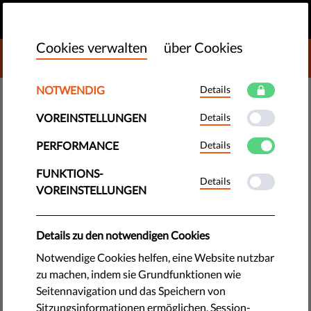
DE
SPENDEN
MENU
Cookies verwalten
über Cookies
DONATE TO LIBERTIES
NOTWENDIG
Details
TECHNOLOGIE & RECHTE
VOREINSTELLUNGEN
Details
MeAndMyRights:
Massenüberwachung,
PERFORMANCE
Details
Privatsphäre und Demokratie
FUNKTIONS-
Details
VOREINSTELLUNGEN
In dieser Reihe haben wir viel über Massenüberwachung,
Privatsphäre und Demokratie gelernt. Aber wie passen die
Details zu den notwendigen Cookies
drei Konzepte zusammen?
Notwendige Cookies helfen, eine Website nutzbar
zu machen, indem sie Grundfunktionen wie
by Israel Butler
Seitennavigation und das Speichern von
Dezember 28, 2017
Sitzungsinformationen ermöglichen. Session-