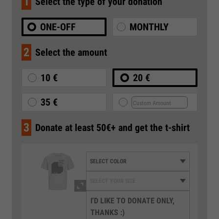
1
Select the type of your donation
ONE-OFF
MONTHLY
2
Select the amount
10 €
20 €
35 €
3
Donate at least 50€+ and get the t-shirt
I'D LIKE TO DONATE ONLY,
THANKS :)