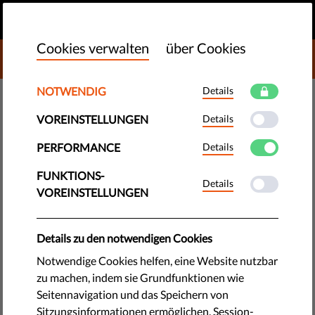
DE
SPENDEN
MENU
Cookies verwalten
über Cookies
DONATE TO LIBERTIES
NOTWENDIG
Details
TECHNOLOGIE & RECHTE
VOREINSTELLUNGEN
Details
MeAndMyRights: Das Recht auf
Privatsphäre braucht mehr
PERFORMANCE
Details
Öffentlichkeit.
FUNKTIONS-
Details
VOREINSTELLUNGEN
Die Regierungen sagen uns, dass wir uns vor der
Massenüberwachung nicht zu fürchten brauchen, wenn wir
Details zu den notwendigen Cookies
nichts zu verbergen haben. Warum ist dieses irreführende
Notwendige Cookies helfen, eine Website nutzbar
und hinterhältige Argument so schlagkräftig? Wie können wir
zu machen, indem sie Grundfunktionen wie
es widerlegen?
Seitennavigation und das Speichern von
Sitzungsinformationen ermöglichen. Session-