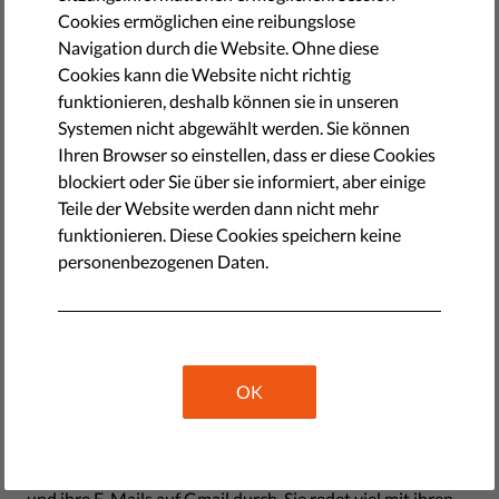
by Israel Butler
Cookies ermöglichen eine reibungslose
Dezember 01, 2017
Navigation durch die Website. Ohne diese
Eines Tages in diesem Sommer kam ich nach Hause und
Cookies kann die Website nicht richtig
stellte fest, dass meine Freundin ihren Laptop offen
funktionieren, deshalb können sie in unseren
gelassen hatte. Sie hält mich für vertrauenswürdig und
Systemen nicht abgewählt werden. Sie können
kümmert sich nicht besonders um ihre Privatsphäre. Sie
Ihren Browser so einstellen, dass er diese Cookies
bleibt auf vielen Webseiten, die sie benutzt, dauerhaft
blockiert oder Sie über sie informiert, aber einige
angemeldet. Dinge wie Facebook, Gmail, LinkedIn, ihr
Teile der Website werden dann nicht mehr
Abonnement der New York Times, ihr Amazon-Konto, ihr
funktionieren. Diese Cookies speichern keine
Konto bei der örtlichen Bibliothek, ihr Spotify-Konto und
personenbezogenen Daten.
ihr Krankenversicherungsprofil. Oscar Wilde soll gesagt
haben: "Ich kann allem widerstehen, außer der
Versuchung", und wer bin ich, um einem so klugen Kopf zu
widersprechen?
OK
Lesen Sie frühere Artikel der Serie
#MeAndMyRights
Also ging ich ihre persönlichen Nachrichten auf Facebook
und ihre E-Mails auf Gmail durch. Sie redet viel mit ihren