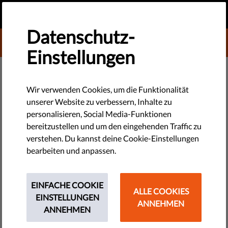
DE
SPENDEN
MENU
Datenschutz-
DONATE TO LIBERTIES
Einstellungen
TECHNOLOGIE & RECHTE
Liberties Reaktion auf das
Wir verwenden Cookies, um die Funktionalität
unserer Website zu verbessern, Inhalte zu
Weißbuch der EU-Kommission
personalisieren, Social Media-Funktionen
zur künstlichen Intelligenz
bereitzustellen und um den eingehenden Traffic zu
verstehen. Du kannst deine Cookie-Einstellungen
bearbeiten und anpassen.
Im Juni 2020 hat Liberties seine Antwort auf die öffentliche
Konsultation zum Weißbuch der Europäischen Kommission
zum Thema künstliche Intelligenz eingereicht.
EINFACHE COOKIE
ALLE COOKIES
EINSTELLUNGEN
ANNEHMEN
by LibertiesEU
ANNEHMEN
Juni 15, 2020