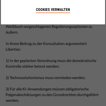
Ziel dieser öffentlichen Konsultation war es,
Interessengruppen, Bürgern, Organisationen der
COOKIES VERWALTEN
Zivilgesellschaft und Unternehmen die Möglichkeit zu
geben, ihre Meinungen und Bedenken zu den im
Weißbuch vorgeschlagenen Regulierungsoptionen zu
äußern.
In ihrem Beitrag zu der Konsultation argumentiert
Liberties:
1) In der geplanten Verordnung muss die demokratische
Kontrolle stärker betont werden;
2) Technosolutionismus muss vermieden werden;
3) Für alle KI-Anwendungen müssen obligatorische
Folgenabschätzungen zu den Grundrechten durchgeführt
werden;