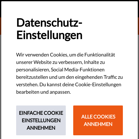
DE
SPENDEN
MENU
Datenschutz-
DONATE TO LIBERTIES
Einstellungen
EU-BEOBACHTUNG
Wir fordern drei Maßnahmen der
Wir verwenden Cookies, um die Funktionalität
unserer Website zu verbessern, Inhalte zu
Europäischen Kommission, um
personalisieren, Social Media-Funktionen
Ungarns Demokratie
bereitzustellen und um den eingehenden Traffic zu
verstehen. Du kannst deine Cookie-Einstellungen
wiederherzustellen
bearbeiten und anpassen.
Sechs Monate sind vergangen, seit ein EU-Gerichtsurteil
EINFACHE COOKIE
bestätigte, dass Orbans Anti-NGO-Gesetz gegen EU-Recht
ALLE COOKIES
EINSTELLUNGEN
verstößt. Ungarns Regierung hat noch nichts unternommen,
ANNEHMEN
ANNEHMEN
um dem Urteil nachzukommen.