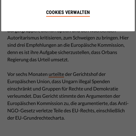
by Linda Ravo
Dezember 18, 2020
COOKIES VERWALTEN
Ziel des ungarischen NGO-Gesetzes ist es,
Bürgergruppen, dieKorruption und den wachsenden
Autoritarismus kritisieren, zum Schweigen zu bringen. Hier
sind drei Empfehlungen an die Europäische Kommission,
denn es ist ihre Aufgabe sicherzustellen, dass Orbans
Regierung das Urteil umsetzt.
Vor sechs Monaten
urteilte
der Gerichtshof der
Europäischen Union, dass Ungarn illegal Spenden
einschränkt und Gruppen für Rechte und Demokratie
verleumdet. Das Gericht stimmte den Argumenten der
Europäischen Kommission zu, die argumentierte, das Anti-
NGO-Gesetz verletze Teile des EU-Rechts, einschließlich
der EU-Grundrechtecharta.