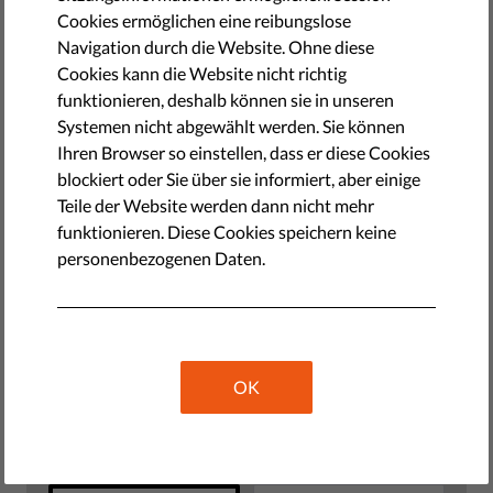
Rund 200 Journalisten protestierten vor dem kroatischen
Cookies ermöglichen eine reibungslose
Kulturministerium gegen Verletzungen der Pressefreiheit.
Navigation durch die Website. Ohne diese
Sie forderten den Rücktritt des Ministers für Kultur, Zlatko
Cookies kann die Website nicht richtig
Hasanbegović und legten ihre Bleistifte vor einem Banner
funktionieren, deshalb können sie in unseren
mit dem Text der Allgemeinen Erklärung der
Systemen nicht abgewählt werden. Sie können
Menschenrechte und dem Absatz der Verfassung über die
Ihren Browser so einstellen, dass er diese Cookies
Pressefreiheit nieder, weil 'die Regierung diese Rechte
blockiert oder Sie über sie informiert, aber einige
begraben habe'. Der kroatische Journalisten Verband
Teile der Website werden dann nicht mehr
führte weiter aus, das Niveau der Medienfreiheit sei seit
funktionieren. Diese Cookies speichern keine
dem letzten Regierungswechsel das niedrigste der letzten
personenbezogenen Daten.
25 Jahre.
Donate to Liberties
OK
1
Select the type of your donation