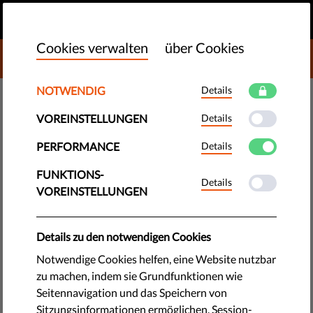
DE
SPENDEN
MENU
Cookies verwalten
über Cookies
DONATE TO LIBERTIES
NOTWENDIG
Details
TECHNOLOGIE & RECHTE
VOREINSTELLUNGEN
Details
Kroatische Journalisten
demonstrieren für Pressefreiheit
PERFORMANCE
Details
FUNKTIONS-
Details
Rund 200 Journalisten protestierten vor dem kroatischen
VOREINSTELLUNGEN
Kulturministerium gegen Verletzungen der Pressefreiheit. Sie
forderten den Rücktritt des Ministers für Kultur, Zlatko
Details zu den notwendigen Cookies
Hasanbegović und legten ihre Bleistifte vor...
Notwendige Cookies helfen, eine Website nutzbar
by Lovorka Šošić
zu machen, indem sie Grundfunktionen wie
Mai 13, 2016
Seitennavigation und das Speichern von
Sitzungsinformationen ermöglichen. Session-