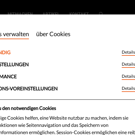
MITMACHEN
ARTIKEL
KONTAKT
s verwalten
über Cookies
NDIG
Details
ung: Aktuelle
STELLUNGEN
Details
nd Ausblick
RMANCE
Details
ONS-VOREINSTELLUNGEN
Details
nehmen nutzen künstliche
zu den notwendigen Cookies
idungen von erheblicher Tragweite
ge Cookies helfen, eine Website nutzbar zu machen, indem sie
Schutz und damit wir diese
ktionen wie Seitennavigation und das Speichern von
informationen ermöglichen. Session-Cookies ermöglichen eine rei