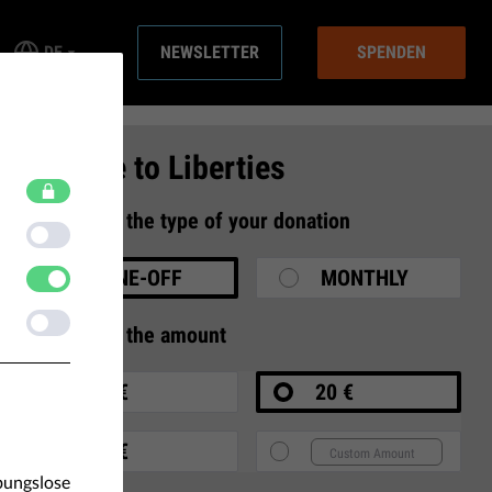
DE
NEWSLETTER
SPENDEN
Donate to Liberties
1
Select the type of your donation
ONE-OFF
MONTHLY
2
Select the amount
10 €
20 €
35 €
bungslose