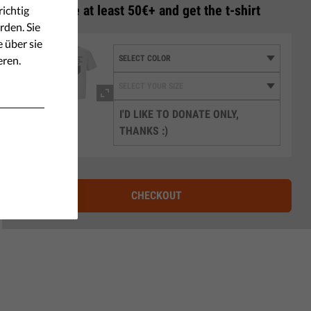
3
Donate at least 50€+ and get the t-shirt
ichtig
rden. Sie
e über sie
eren.
I'D LIKE TO DONATE ONLY,
THANKS :)
CHECKOUT