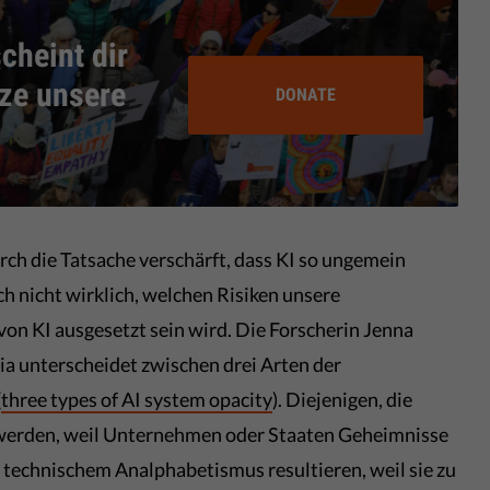
cheint dir
tze unsere
DONATE
h die Tatsache verschärft, dass KI so ungemein
h nicht wirklich, welchen Risiken unsere
von KI ausgesetzt sein wird. Die Forscherin Jenna
nia unterscheidet zwischen drei Arten der
(
three types of AI system opacity
). Diejenigen, die
n werden, weil Unternehmen oder Staaten Geheimnisse
 technischem Analphabetismus resultieren, weil sie zu