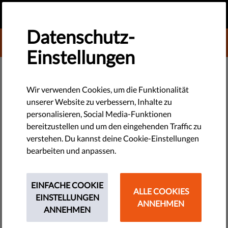
DE
SPENDEN
MENU
Datenschutz-
DONATE TO LIBERTIES
Einstellungen
DEMOKRATIE & GERECHTIGKEIT
Neue Führung, Transparenz bei
Wir verwenden Cookies, um die Funktionalität
unserer Website zu verbessern, Inhalte zu
politischer Werbung in der EU
personalisieren, Social Media-Funktionen
und Verteidigung von Rechten
bereitzustellen und um den eingehenden Traffic zu
verstehen. Du kannst deine Cookie-Einstellungen
durch Rechtsstreitigkeiten
bearbeiten und anpassen.
Eine monatliche Zusammenfassung der Arbeit von Liberties:
EINFACHE COOKIE
unser Führungswechsel nach fast einem Jahrzehnt, ein
ALLE COOKIES
EINSTELLUNGEN
genauerer Blick auf das neue Archiv für politische Werbung
ANNEHMEN
ANNEHMEN
der EU und ein Schwerpunkt auf strategischen
Rechtsstreitigkeiten zur Verteidigung der Grundrechte in