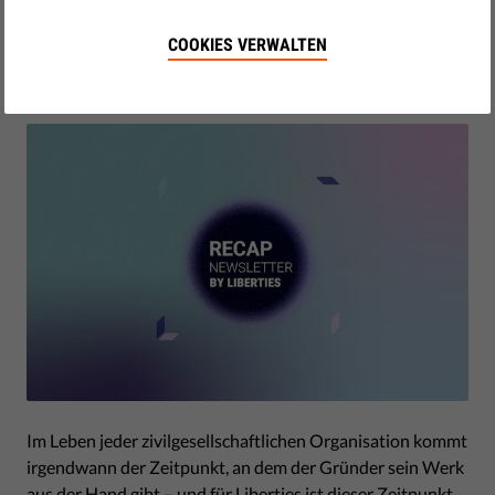
Deutschland.
COOKIES VERWALTEN
by LibertiesEU
März 05, 2026
Im Leben jeder zivilgesellschaftlichen Organisation kommt
irgendwann der Zeitpunkt, an dem der Gründer sein Werk
aus der Hand gibt – und für Liberties ist dieser Zeitpunkt